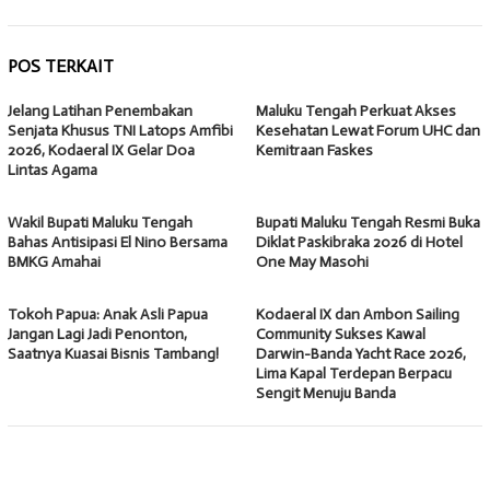
POS TERKAIT
Jelang Latihan Penembakan
Maluku Tengah Perkuat Akses
Senjata Khusus TNI Latops Amfibi
Kesehatan Lewat Forum UHC dan
2026, Kodaeral IX Gelar Doa
Kemitraan Faskes
Lintas Agama
Wakil Bupati Maluku Tengah
Bupati Maluku Tengah Resmi Buka
Bahas Antisipasi El Nino Bersama
Diklat Paskibraka 2026 di Hotel
BMKG Amahai
One May Masohi
Tokoh Papua: Anak Asli Papua
Kodaeral IX dan Ambon Sailing
Jangan Lagi Jadi Penonton,
Community Sukses Kawal
Saatnya Kuasai Bisnis Tambang!
Darwin-Banda Yacht Race 2026,
Lima Kapal Terdepan Berpacu
Sengit Menuju Banda