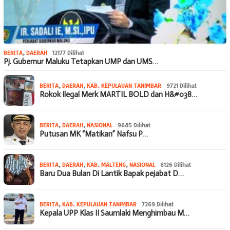
BERITA
,
DAERAH
12177 Dilihat
Pj. Gubernur Maluku Tetapkan UMP dan UMS…
BERITA
,
DAERAH
,
KAB. KEPULAUAN TANIMBAR
9721 Dilihat
Rokok Ilegal Merk MARTIL BOLD dan H&#038…
BERITA
,
DAERAH
,
NASIONAL
9685 Dilihat
Putusan MK “Matikan” Nafsu P…
BERITA
,
DAERAH
,
KAB. MALTENG
,
NASIONAL
8126 Dilihat
Baru Dua Bulan Di Lantik Bapak pejabat D…
BERITA
,
KAB. KEPULAUAN TANIMBAR
7269 Dilihat
Kepala UPP Klas II Saumlaki Menghimbau M…