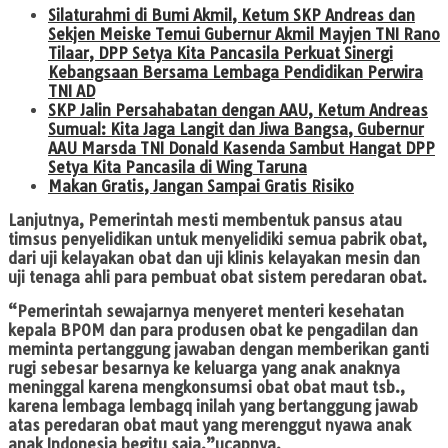
Silaturahmi di Bumi Akmil, Ketum SKP Andreas dan
Sekjen Meiske Temui Gubernur Akmil Mayjen TNI Rano
Tilaar, DPP Setya Kita Pancasila Perkuat Sinergi
Kebangsaan Bersama Lembaga Pendidikan Perwira
TNI AD
SKP Jalin Persahabatan dengan AAU, Ketum Andreas
Sumual: Kita Jaga Langit dan Jiwa Bangsa, Gubernur
AAU Marsda TNI Donald Kasenda Sambut Hangat DPP
Setya Kita Pancasila di Wing Taruna
Makan Gratis, Jangan Sampai Gratis Risiko
Lanjutnya, Pemerintah mesti membentuk pansus atau
timsus penyelidikan untuk menyelidiki semua pabrik obat,
dari uji kelayakan obat dan uji klinis kelayakan mesin dan
uji tenaga ahli para pembuat obat sistem peredaran obat.
“Pemerintah sewajarnya menyeret menteri kesehatan
kepala BPOM dan para produsen obat ke pengadilan dan
meminta pertanggung jawaban dengan memberikan ganti
rugi sebesar besarnya ke keluarga yang anak anaknya
meninggal karena mengkonsumsi obat obat maut tsb.,
karena lembaga lembagq inilah yang bertanggung jawab
atas peredaran obat maut yang merenggut nyawa anak
anak Indonesia begitu saja,”ucapnya.