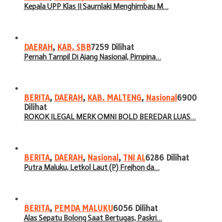
Kepala UPP Klas II Saumlaki Menghimbau M…
DAERAH
,
KAB. SBB
7259 Dilihat
Pernah Tampil Di Ajang Nasional, Pimpina…
BERITA
,
DAERAH
,
KAB. MALTENG
,
Nasional
6900
Dilihat
ROKOK ILEGAL MERK OMNI BOLD BEREDAR LUAS…
BERITA
,
DAERAH
,
Nasional
,
TNI AL
6286 Dilihat
Putra Maluku, Letkol Laut (P) Frejhon da…
BERITA
,
PEMDA MALUKU
6056 Dilihat
Alas Sepatu Bolong Saat Bertugas, Paskri…