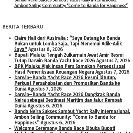
Ambon Sailing Community: “Come to Banda for Happiness”
BERITA TERBARU
Claire Hall dari Australia : “Saya Datang ke Banda
Bukan untuk Lomba Saja, Tapi Menemui Adik-Adik
Saya”
Agustus 8, 2026
Bupati Maluku Tengah Zulkarnain Awat Amir Resmi
Tutup Darwin Banda Yacht Race 2026
Agustus 7, 2026
BPK Maluku Ajak Insan Pers Samakan Persepsi soal
Hasil Pemeriksaan Keuangan Negara
Agustus 7, 2026
Darwin–Banda Yacht Race 2026 Resmi Ditutup,
Perkuat Persahabatan dan Promosikan Banda ke
Dunia
Agustus 7, 2026
Darwin–Banda Yacht Race 2026 Dongkrak Banda
Neira sebagai Destinasi Maritim dan Jalur Rempah
Dunia
Agustus 6, 2026
Banda Neira Sukses Sambut Yacht Rally Internasional,
Ambon Sailing Community: “Come to Banda for
Happiness”
Agustus 6, 2026
Welcome Ceremony Banda Race Dibuka Bupati