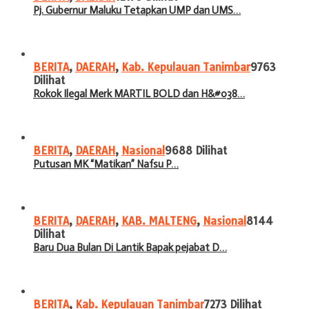
Pj. Gubernur Maluku Tetapkan UMP dan UMS…
BERITA
,
DAERAH
,
Kab. Kepulauan Tanimbar
9763
Dilihat
Rokok Ilegal Merk MARTIL BOLD dan H&#038…
BERITA
,
DAERAH
,
Nasional
9688 Dilihat
Putusan MK “Matikan” Nafsu P…
BERITA
,
DAERAH
,
KAB. MALTENG
,
Nasional
8144
Dilihat
Baru Dua Bulan Di Lantik Bapak pejabat D…
BERITA
,
Kab. Kepulauan Tanimbar
7273 Dilihat