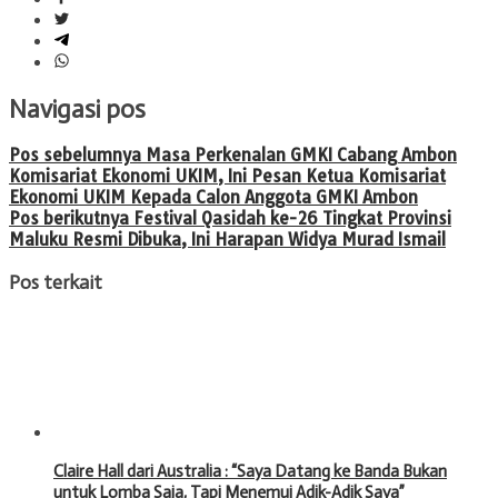
Navigasi pos
Pos sebelumnya
Masa Perkenalan GMKI Cabang Ambon
Komisariat Ekonomi UKIM, Ini Pesan Ketua Komisariat
Ekonomi UKIM Kepada Calon Anggota GMKI Ambon
Pos berikutnya
Festival Qasidah ke-26 Tingkat Provinsi
Maluku Resmi Dibuka, Ini Harapan Widya Murad Ismail
Pos terkait
Claire Hall dari Australia : “Saya Datang ke Banda Bukan
untuk Lomba Saja, Tapi Menemui Adik-Adik Saya”