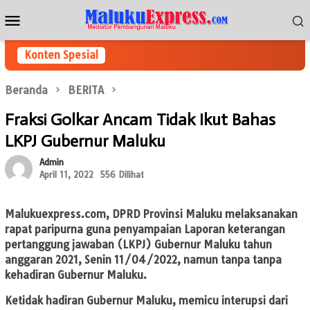
Loncat
Menu
ke
Mobile
konten
Konten Spesial
Beranda
BERITA
Fraksi Golkar Ancam Tidak Ikut Bahas
LKPJ Gubernur Maluku
Admin
April 11, 2022
556 Dilihat
Malukuexpress.com
, DPRD Provinsi Maluku melaksanakan
rapat paripurna guna penyampaian Laporan keterangan
pertanggung jawaban (LKPJ) Gubernur Maluku tahun
anggaran 2021, Senin 11/04/2022, namun tanpa tanpa
kehadiran Gubernur Maluku.
Ketidak hadiran Gubernur Maluku, memicu interupsi dari