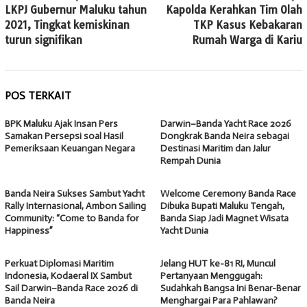
LKPJ Gubernur Maluku tahun
Kapolda Kerahkan Tim Olah
pos
2021, Tingkat kemiskinan
TKP Kasus Kebakaran
turun signifikan
Rumah Warga di Kariu
POS TERKAIT
BPK Maluku Ajak Insan Pers
Darwin–Banda Yacht Race 2026
Samakan Persepsi soal Hasil
Dongkrak Banda Neira sebagai
Pemeriksaan Keuangan Negara
Destinasi Maritim dan Jalur
Rempah Dunia
Banda Neira Sukses Sambut Yacht
Welcome Ceremony Banda Race
Rally Internasional, Ambon Sailing
Dibuka Bupati Maluku Tengah,
Community: “Come to Banda for
Banda Siap Jadi Magnet Wisata
Happiness”
Yacht Dunia
Perkuat Diplomasi Maritim
Jelang HUT ke-81 RI, Muncul
Indonesia, Kodaeral IX Sambut
Pertanyaan Menggugah:
Sail Darwin–Banda Race 2026 di
Sudahkah Bangsa Ini Benar-Benar
Banda Neira
Menghargai Para Pahlawan?