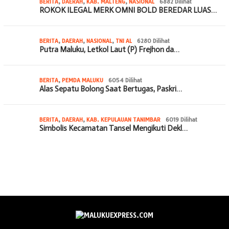
BERITA
,
DAERAH
,
KAB. MALTENG
,
NASIONAL
6882 Dilihat
ROKOK ILEGAL MERK OMNI BOLD BEREDAR LUAS…
BERITA
,
DAERAH
,
NASIONAL
,
TNI AL
6280 Dilihat
Putra Maluku, Letkol Laut (P) Frejhon da…
BERITA
,
PEMDA MALUKU
6054 Dilihat
Alas Sepatu Bolong Saat Bertugas, Paskri…
BERITA
,
DAERAH
,
KAB. KEPULAUAN TANIMBAR
6019 Dilihat
Simbolis Kecamatan Tansel Mengikuti Dekl…