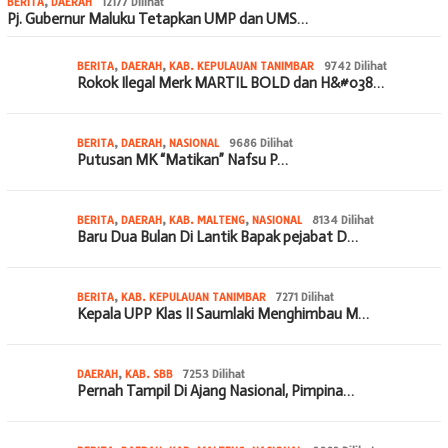
BERITA
,
DAERAH
12177 Dilihat
Pj. Gubernur Maluku Tetapkan UMP dan UMS…
BERITA
,
DAERAH
,
KAB. KEPULAUAN TANIMBAR
9742 Dilihat
Rokok Ilegal Merk MARTIL BOLD dan H&#038…
BERITA
,
DAERAH
,
NASIONAL
9686 Dilihat
Putusan MK “Matikan” Nafsu P…
BERITA
,
DAERAH
,
KAB. MALTENG
,
NASIONAL
8134 Dilihat
Baru Dua Bulan Di Lantik Bapak pejabat D…
BERITA
,
KAB. KEPULAUAN TANIMBAR
7271 Dilihat
Kepala UPP Klas II Saumlaki Menghimbau M…
DAERAH
,
KAB. SBB
7253 Dilihat
Pernah Tampil Di Ajang Nasional, Pimpina…