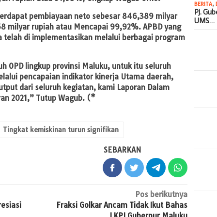
BERITA
,
Pj. Gu
 terdapat pembiayaan neto sebesar 846,389 milyar
UMS…
,58 milyar rupiah atau Mencapai 99,92%. APBD yang
 telah di implementasikan melalui berbagai program
h OPD lingkup provinsi Maluku, untuk itu seluruh
lalui pencapaian indikator kinerja Utama daerah,
 output dari seluruh kegiatan, kami Laporan Dalam
an 2021,” Tutup Wagub. (*
Tingkat kemiskinan turun signifikan
SEBARKAN
Pos berikutnya
esiasi
Fraksi Golkar Ancam Tidak Ikut Bahas
LKPJ Gubernur Maluku