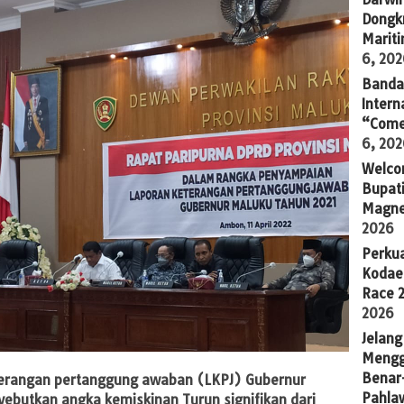
Dongkr
Marit
6, 20
Banda 
Intern
“Come
6, 20
Welco
Bupati
Magne
2026
Perkua
Kodae
Race 
2026
Jelang
Mengg
Benar
terangan pertanggung awaban (LKPJ) Gubernur
Pahla
ebutkan angka kemiskinan Turun signifikan dari