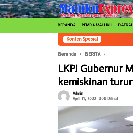
Loncat
ke
konten
BERANDA
PEMDA MALUKU
DAERA
Konten Spesial
Beranda
BERITA
LKPJ Gubernur M
kemiskinan turun
Admin
April 11, 2022
306 Dilihat