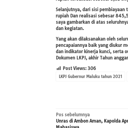
Selanjutnya, dari sisi pembiayaan
rupiah Dan realisasi sebesar 845
saya gambarkan di atas seluruhnya
dan kegiatan.
Yang akan dilaksanakan oleh seluru
pencapaiannya baik yang diukur me
dan indikator kinerja kunci, serta
Dokumen LKPJ, akhir Tahun anggar
Post Views:
306
LKPJ Gubernur Maluku tahun 2021
Navigasi
Pos sebelumnya
Unras di Ambon Aman, Kapolda Apr
pos
Mahasiswa