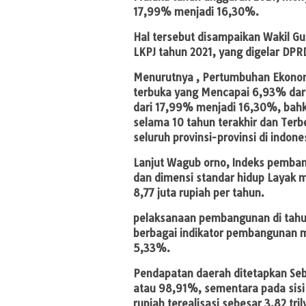
17,99% menjadi 16,30%.
Hal tersebut disampaikan Wakil G
LKPJ tahun 2021, yang digelar DP
Menurutnya , Pertumbuhan Ekonomi
terbuka yang Mencapai 6,93% dari 
dari 17,99% menjadi 16,30%, bahk
selama 10 tahun terakhir dan Terb
seluruh provinsi-provinsi di indone
Lanjut Wagub orno, Indeks pemban
dan dimensi standar hidup Layak me
8,77 juta rupiah per tahun.
pelaksanaan pembangunan di tahu
berbagai indikator pembangunan 
5,33%.
Pendapatan daerah ditetapkan Sebes
atau 98,91%, sementara pada sisi b
rupiah terealisasi sebesar 3,82 t