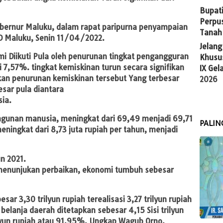
Bupati
Perpu
ubernur Maluku, dalam rapat paripurna penyampaian
Tanah
RD Maluku, Senin 11/04/2022.
Jelan
 Diikuti Pula oleh penurunan tingkat pengangguran
Khusus
7,57%. tingkat kemiskinan turun secara signifikan
IX Gel
an penurunan kemiskinan tersebut Yang terbesar
2026
esar pula diantara
sia.
gunan manusia, meningkat dari 69,49 menjadi 69,71
PALIN
ningkat dari 8,73 juta rupiah per tahun, menjadi
n 2021.
menunjukan perbaikan, ekonomi tumbuh sebesar
ar 3,30 trilyun rupiah terealisasi 3,27 trilyun rupiah
elanja daerah ditetapkan sebesar 4,15 Sisi trilyun
rilyun rupiah atau 91,95%, Ungkap Wagub Orno.