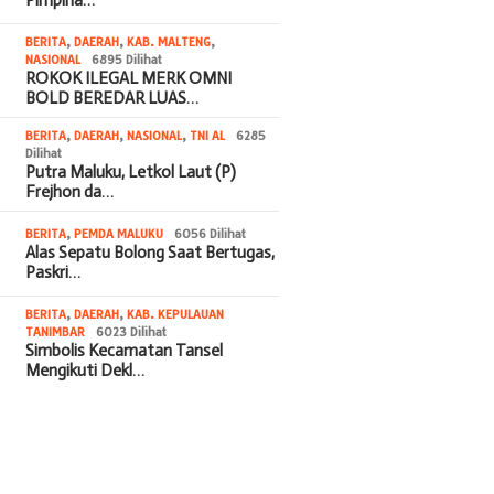
BERITA
,
DAERAH
,
KAB. MALTENG
,
NASIONAL
6895 Dilihat
ROKOK ILEGAL MERK OMNI
BOLD BEREDAR LUAS…
BERITA
,
DAERAH
,
NASIONAL
,
TNI AL
6285
Dilihat
Putra Maluku, Letkol Laut (P)
Frejhon da…
BERITA
,
PEMDA MALUKU
6056 Dilihat
Alas Sepatu Bolong Saat Bertugas,
Paskri…
BERITA
,
DAERAH
,
KAB. KEPULAUAN
TANIMBAR
6023 Dilihat
Simbolis Kecamatan Tansel
Mengikuti Dekl…