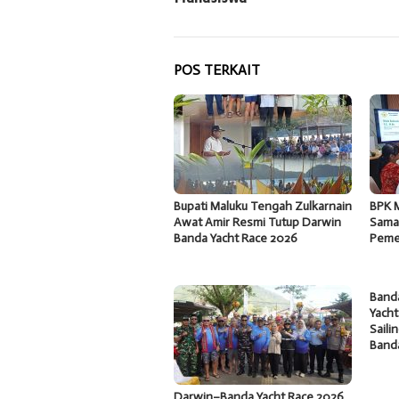
POS TERKAIT
Bupati Maluku Tengah Zulkarnain
BPK M
Awat Amir Resmi Tutup Darwin
Samak
Banda Yacht Race 2026
Peme
Band
Yacht
Saili
Band
Darwin–Banda Yacht Race 2026