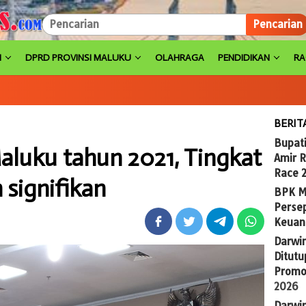
Pencarian
H
DPRD PROVINSI MALUKU
OLAHRAGA
PENDIDIKAN
R
BERIT
Bupat
aluku tahun 2021, Tingkat
Amir 
Race 
 signifikan
BPK M
Persep
Keuan
Darwi
Ditutu
Promo
2026
Darwi