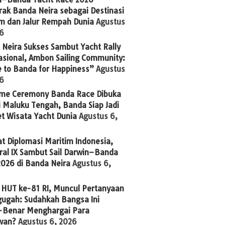
ak Banda Neira sebagai Destinasi
im dan Jalur Rempah Dunia
Agustus
26
Neira Sukses Sambut Yacht Rally
asional, Ambon Sailing Community:
 to Banda for Happiness”
Agustus
26
me Ceremony Banda Race Dibuka
 Maluku Tengah, Banda Siap Jadi
t Wisata Yacht Dunia
Agustus 6,
t Diplomasi Maritim Indonesia,
ral IX Sambut Sail Darwin–Banda
2026 di Banda Neira
Agustus 6,
 HUT ke-81 RI, Muncul Pertanyaan
ugah: Sudahkah Bangsa Ini
-Benar Menghargai Para
wan?
Agustus 6, 2026