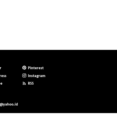
r
Pinterest
ress
Instagram
be
RSS
0@yahoo.id