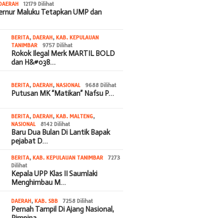
DAERAH
12179 Dilihat
bernur Maluku Tetapkan UMP dan
BERITA
,
DAERAH
,
KAB. KEPULAUAN
TANIMBAR
9757 Dilihat
Rokok Ilegal Merk MARTIL BOLD
dan H&#038…
BERITA
,
DAERAH
,
NASIONAL
9688 Dilihat
Putusan MK “Matikan” Nafsu P…
BERITA
,
DAERAH
,
KAB. MALTENG
,
NASIONAL
8142 Dilihat
Baru Dua Bulan Di Lantik Bapak
pejabat D…
BERITA
,
KAB. KEPULAUAN TANIMBAR
7273
Dilihat
Kepala UPP Klas II Saumlaki
Menghimbau M…
DAERAH
,
KAB. SBB
7258 Dilihat
Pernah Tampil Di Ajang Nasional,
Pimpina…