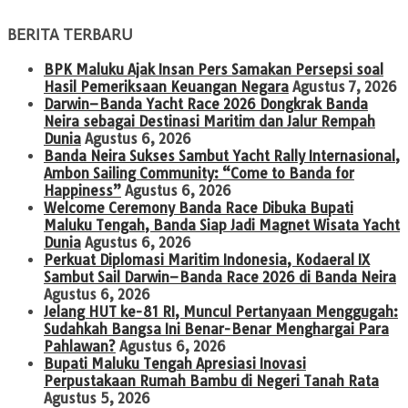
BERITA TERBARU
BPK Maluku Ajak Insan Pers Samakan Persepsi soal
Hasil Pemeriksaan Keuangan Negara
Agustus 7, 2026
Darwin–Banda Yacht Race 2026 Dongkrak Banda
Neira sebagai Destinasi Maritim dan Jalur Rempah
Dunia
Agustus 6, 2026
Banda Neira Sukses Sambut Yacht Rally Internasional,
Ambon Sailing Community: “Come to Banda for
Happiness”
Agustus 6, 2026
Welcome Ceremony Banda Race Dibuka Bupati
Maluku Tengah, Banda Siap Jadi Magnet Wisata Yacht
Dunia
Agustus 6, 2026
Perkuat Diplomasi Maritim Indonesia, Kodaeral IX
Sambut Sail Darwin–Banda Race 2026 di Banda Neira
Agustus 6, 2026
Jelang HUT ke-81 RI, Muncul Pertanyaan Menggugah:
Sudahkah Bangsa Ini Benar-Benar Menghargai Para
Pahlawan?
Agustus 6, 2026
Bupati Maluku Tengah Apresiasi Inovasi
Perpustakaan Rumah Bambu di Negeri Tanah Rata
Agustus 5, 2026