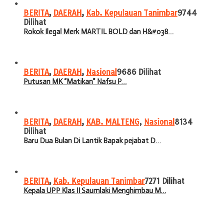
BERITA
,
DAERAH
,
Kab. Kepulauan Tanimbar
9744
Dilihat
Rokok Ilegal Merk MARTIL BOLD dan H&#038…
BERITA
,
DAERAH
,
Nasional
9686 Dilihat
Putusan MK “Matikan” Nafsu P…
BERITA
,
DAERAH
,
KAB. MALTENG
,
Nasional
8134
Dilihat
Baru Dua Bulan Di Lantik Bapak pejabat D…
BERITA
,
Kab. Kepulauan Tanimbar
7271 Dilihat
Kepala UPP Klas II Saumlaki Menghimbau M…