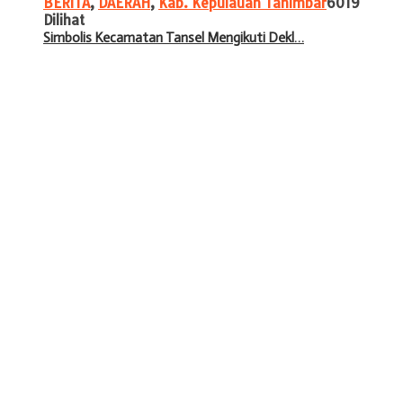
BERITA
,
DAERAH
,
Kab. Kepulauan Tanimbar
6019
Dilihat
Simbolis Kecamatan Tansel Mengikuti Dekl…