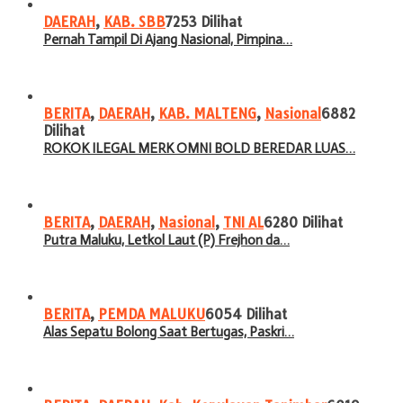
DAERAH
,
KAB. SBB
7253 Dilihat
Pernah Tampil Di Ajang Nasional, Pimpina…
BERITA
,
DAERAH
,
KAB. MALTENG
,
Nasional
6882
Dilihat
ROKOK ILEGAL MERK OMNI BOLD BEREDAR LUAS…
BERITA
,
DAERAH
,
Nasional
,
TNI AL
6280 Dilihat
Putra Maluku, Letkol Laut (P) Frejhon da…
BERITA
,
PEMDA MALUKU
6054 Dilihat
Alas Sepatu Bolong Saat Bertugas, Paskri…