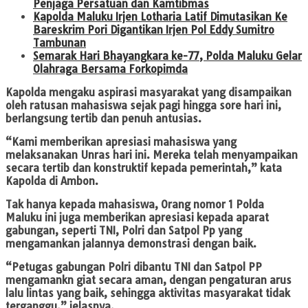
Penjaga Persatuan dan Kamtibmas
Kapolda Maluku Irjen Lotharia Latif Dimutasikan Ke
Bareskrim Pori Digantikan Irjen Pol Eddy Sumitro
Tambunan
Semarak Hari Bhayangkara ke-77, Polda Maluku Gelar
Olahraga Bersama Forkopimda
Kapolda mengaku aspirasi masyarakat yang disampaikan
oleh ratusan mahasiswa sejak pagi hingga sore hari ini,
berlangsung tertib dan penuh antusias.
“Kami memberikan apresiasi mahasiswa yang
melaksanakan Unras hari ini. Mereka telah menyampaikan
secara tertib dan konstruktif kepada pemerintah,” kata
Kapolda di Ambon.
Tak hanya kepada mahasiswa, Orang nomor 1 Polda
Maluku ini juga memberikan apresiasi kepada aparat
gabungan, seperti TNI, Polri dan Satpol Pp yang
mengamankan jalannya demonstrasi dengan baik.
“Petugas gabungan Polri dibantu TNI dan Satpol PP
mengamankn giat secara aman, dengan pengaturan arus
lalu lintas yang baik, sehingga aktivitas masyarakat tidak
terganggu,” jelasnya.