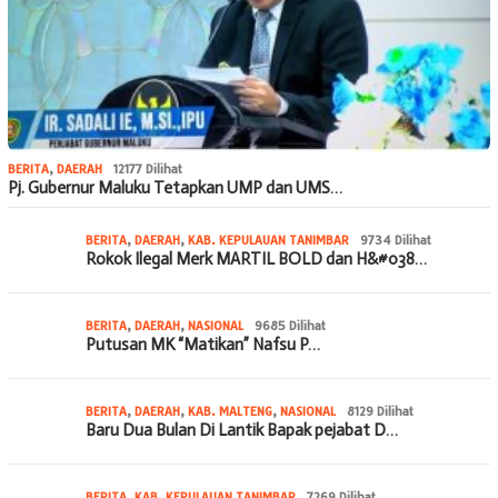
BERITA
,
DAERAH
12177 Dilihat
Pj. Gubernur Maluku Tetapkan UMP dan UMS…
BERITA
,
DAERAH
,
KAB. KEPULAUAN TANIMBAR
9734 Dilihat
Rokok Ilegal Merk MARTIL BOLD dan H&#038…
BERITA
,
DAERAH
,
NASIONAL
9685 Dilihat
Putusan MK “Matikan” Nafsu P…
BERITA
,
DAERAH
,
KAB. MALTENG
,
NASIONAL
8129 Dilihat
Baru Dua Bulan Di Lantik Bapak pejabat D…
BERITA
,
KAB. KEPULAUAN TANIMBAR
7269 Dilihat