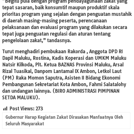
“Begitu pula dengan program pendayagunaan zakat yang
tepat sasaran, baik konsumtif maupun produktif skala
prioritas program yang sejalan dengan penguatan mustahik
di daerah masing-masing peserta, perencanaan
pelaksanaan dan evaluasi program yang dilakukan secara
tepat juga penguatan regulasi dan aturan tentang
pengelolaan zakat,” tandasnya.
Turut menghadiri pembukaan Rakorda , Anggota DPD RI
Dapil Maluku, Rostina, Kadis Koperasi dan UMKM Maluku
Natsir Kilkoda, Plt. Ketua BAZNAS Provinsi Maluku, Arsal
Rizal Tuasikal, Danpom Lantamal IX Ambon, Letkol Laut
(PM) Raka Momon Saputra, Asisten II Bidang Ekonomi
Pemba­ngunan Sekretariat Kota Ambon, Fahmi Salatalohy
dan undangan lainnya. (BIRO ADMINISTRASI PIMPINAN
SETDA MALUKU).
Post Views:
273
Gubernur Harap Kegiatan Zakat Dirasakan Manfaatnya Oleh
Seluruh Masyarakat