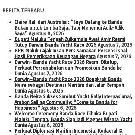
BERITA TERBARU
Claire Hall dari Australia : “Saya Datang ke Banda
Bukan untuk Lomba Saja, Tapi Menemui Adik-Adik
Saya”
Agustus 8, 2026
Bupati Maluku Tengah Zulkarnain Awat Amir Resmi
Tutup Darwin Banda Yacht Race 2026
Agustus 7, 2026
BPK Maluku Ajak Insan Pers Samakan Persepsi soal
Hasil Pemeriksaan Keuangan Negara
Agustus 7, 2026
Darwin–Banda Yacht Race 2026 Resmi Ditutup,
Perkuat Persahabatan dan Promosikan Banda ke
Dunia
Agustus 7, 2026
Darwin–Banda Yacht Race 2026 Dongkrak Banda
Neira sebagai Destinasi Maritim dan Jalur Rempah
Dunia
Agustus 6, 2026
Banda Neira Sukses Sambut Yacht Rally Internasional,
Ambon Sailing Community: “Come to Banda for
Happiness”
Agustus 6, 2026
Welcome Ceremony Banda Race Dibuka Bupati
Maluku Tengah, Banda Siap Jadi Magnet Wisata Yacht
Dunia
Agustus 6, 2026
Perkuat Diplomasi Maritim Indonesia, Kodaeral IX