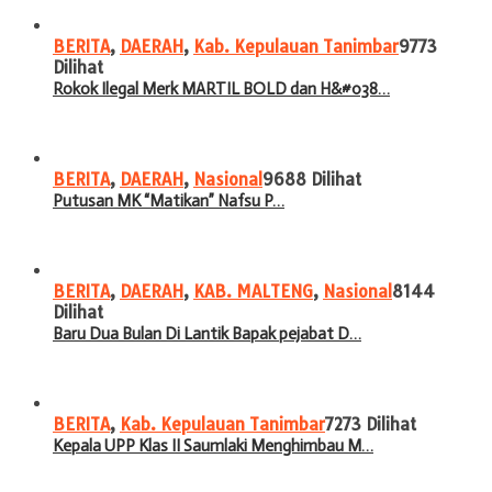
BERITA
,
DAERAH
,
Kab. Kepulauan Tanimbar
9773
Dilihat
Rokok Ilegal Merk MARTIL BOLD dan H&#038…
BERITA
,
DAERAH
,
Nasional
9688 Dilihat
Putusan MK “Matikan” Nafsu P…
BERITA
,
DAERAH
,
KAB. MALTENG
,
Nasional
8144
Dilihat
Baru Dua Bulan Di Lantik Bapak pejabat D…
BERITA
,
Kab. Kepulauan Tanimbar
7273 Dilihat
Kepala UPP Klas II Saumlaki Menghimbau M…