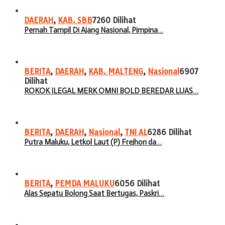
DAERAH
,
KAB. SBB
7260 Dilihat
Pernah Tampil Di Ajang Nasional, Pimpina…
BERITA
,
DAERAH
,
KAB. MALTENG
,
Nasional
6907
Dilihat
ROKOK ILEGAL MERK OMNI BOLD BEREDAR LUAS…
BERITA
,
DAERAH
,
Nasional
,
TNI AL
6286 Dilihat
Putra Maluku, Letkol Laut (P) Frejhon da…
BERITA
,
PEMDA MALUKU
6056 Dilihat
Alas Sepatu Bolong Saat Bertugas, Paskri…