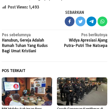
Post Views:
1,493
SEBARKAN
Navigasi
Pos sebelumnya
Pos berikutnya
Hanubun, Gereja Adalah
Widya Apresiasi Ajang
pos
Rumah Tuhan Yang Kudus
Putra-Putri The Natsepa
Bagi Umat Kristiani
POS TERKAIT
BPK Maluku Ajak Insan Pers
Cegah Gangguan Kamtibmas di