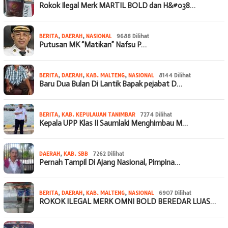
Rokok Ilegal Merk MARTIL BOLD dan H&#038…
BERITA
,
DAERAH
,
NASIONAL
9688 Dilihat
Putusan MK “Matikan” Nafsu P…
BERITA
,
DAERAH
,
KAB. MALTENG
,
NASIONAL
8144 Dilihat
Baru Dua Bulan Di Lantik Bapak pejabat D…
BERITA
,
KAB. KEPULAUAN TANIMBAR
7274 Dilihat
Kepala UPP Klas II Saumlaki Menghimbau M…
DAERAH
,
KAB. SBB
7262 Dilihat
Pernah Tampil Di Ajang Nasional, Pimpina…
BERITA
,
DAERAH
,
KAB. MALTENG
,
NASIONAL
6907 Dilihat
ROKOK ILEGAL MERK OMNI BOLD BEREDAR LUAS…