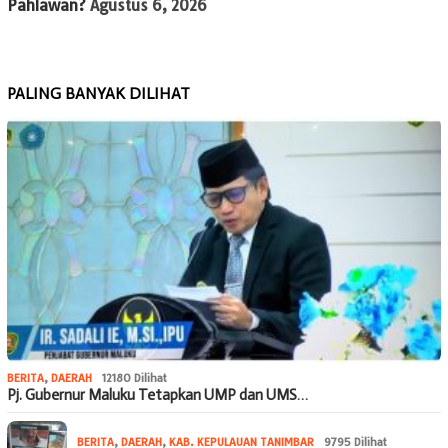
Pahlawan?
Agustus 6, 2026
PALING BANYAK DILIHAT
BERITA
,
DAERAH
12180 Dilihat
Pj. Gubernur Maluku Tetapkan UMP dan UMS…
BERITA
,
DAERAH
,
KAB. KEPULAUAN TANIMBAR
9795 Dilihat