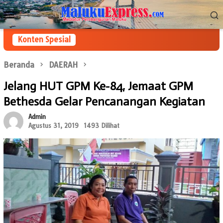
Loncat
Menu
ke
Mobile
konten
Konten Spesial
Beranda
DAERAH
Jelang HUT GPM Ke-84, Jemaat GPM
Bethesda Gelar Pencanangan Kegiatan
Admin
Agustus 31, 2019
1493 Dilihat