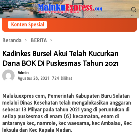
Loncat
Menu
ke
Mobile
konten
Konten Spesial
Beranda
BERITA
Kadinkes Bursel Akui Telah Kucurkan
Dana BOK Di Puskesmas Tahun 2021
Admin
Agustus 28, 2021
724 Dilihat
Malukuexpres com,
Pemerintah Kabupaten Buru Selatan
melalui Dinas Kesehatan telah mengalokasikan anggaran
sebesar 13 Milyar pada tahun 2021 yang di peruntukan di
setiap puskesmas di enam (6) kecamatan, enam di
antaranya kec, namrole, kec waesama, kec Ambalau, Kec
leksula dan Kec Kapala Madan.