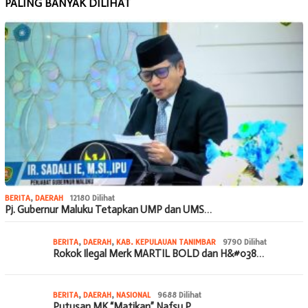
PALING BANYAK DILIHAT
BERITA
,
DAERAH
12180 Dilihat
Pj. Gubernur Maluku Tetapkan UMP dan UMS…
BERITA
,
DAERAH
,
KAB. KEPULAUAN TANIMBAR
9790 Dilihat
Rokok Ilegal Merk MARTIL BOLD dan H&#038…
BERITA
,
DAERAH
,
NASIONAL
9688 Dilihat
Putusan MK “Matikan” Nafsu P…