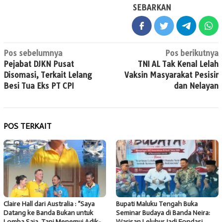
SEBARKAN
Navigasi
Pos sebelumnya
Pos berikutnya
Pejabat DJKN Pusat
TNI AL Tak Kenal Lelah
pos
Disomasi, Terkait Lelang
Vaksin Masyarakat Pesisir
Besi Tua Eks PT CPI
dan Nelayan
POS TERKAIT
Claire Hall dari Australia : “Saya
Bupati Maluku Tengah Buka
Datang ke Banda Bukan untuk
Seminar Budaya di Banda Neira:
Lomba Saja, Tapi Menemui Adik-
Warisan Leluhur Jadi Fondasi