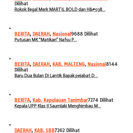
Dilihat
Rokok Ilegal Merk MARTIL BOLD dan H&#038…
BERITA
,
DAERAH
,
Nasional
9688 Dilihat
Putusan MK “Matikan” Nafsu P…
BERITA
,
DAERAH
,
KAB. MALTENG
,
Nasional
8144
Dilihat
Baru Dua Bulan Di Lantik Bapak pejabat D…
BERITA
,
Kab. Kepulauan Tanimbar
7274 Dilihat
Kepala UPP Klas II Saumlaki Menghimbau M…
DAERAH
,
KAB. SBB
7262 Dilihat