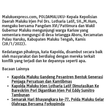
Malukuexpress.com
, POLDAMALUKU-Kepala Kepolisian
Daerah Maluku Irjen Pol Drs. Lotharia Latif, SH.,M.Hum,
mengaku bersama Pangdam XVI/Pattimura dan Wakil
Gubernur Maluku mengunjungi warga Kariuw yang
sementara mengungsi di desa tetangga Aboru, Kecamatan
Pulau Haruku, Kabupaten Maluku Tengah, Kamis
(28/1/2022).
Kedatangan pihaknya, kata Kapolda, disambut secara baik
oleh masyarakat dan berdialog dengan mereka terkait
konflik yang terjadi dan ke depannya seperti apa.
Bacaan Lainnya
Kapolda Maluku Gandeng Pesantren Bentuk Generasi
Penjaga Persatuan dan Kamtibmas
Kapolda Maluku Irjen Lotharia Latif Dimutasikan Ke
Bareskrim Pori Digantikan Irjen Pol Eddy Sumitro
Tambunan
Semarak Hari Bhayangkara ke-77, Polda Maluku Gelar
Olahraga Bersama Forkopimda