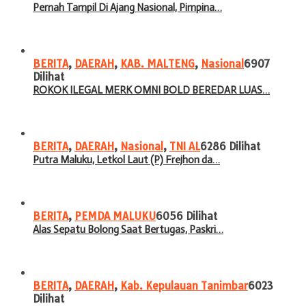
Pernah Tampil Di Ajang Nasional, Pimpina…
BERITA
,
DAERAH
,
KAB. MALTENG
,
Nasional
6907
Dilihat
ROKOK ILEGAL MERK OMNI BOLD BEREDAR LUAS…
BERITA
,
DAERAH
,
Nasional
,
TNI AL
6286 Dilihat
Putra Maluku, Letkol Laut (P) Frejhon da…
BERITA
,
PEMDA MALUKU
6056 Dilihat
Alas Sepatu Bolong Saat Bertugas, Paskri…
BERITA
,
DAERAH
,
Kab. Kepulauan Tanimbar
6023
Dilihat