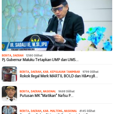
BERITA
,
DAERAH
12180 Dilihat
Pj. Gubernur Maluku Tetapkan UMP dan UMS…
BERITA
,
DAERAH
,
KAB. KEPULAUAN TANIMBAR
9799 Dilihat
Rokok Ilegal Merk MARTIL BOLD dan H&#038…
BERITA
,
DAERAH
,
NASIONAL
9688 Dilihat
Putusan MK “Matikan” Nafsu P…
BERITA
,
DAERAH
,
KAB. MALTENG
,
NASIONAL
8145 Dilihat