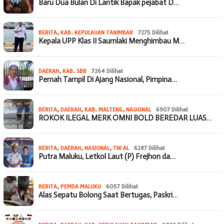
Baru Dua Bulan Di Lantik Bapak pejabat D…
BERITA
,
KAB. KEPULAUAN TANIMBAR
7275 Dilihat
Kepala UPP Klas II Saumlaki Menghimbau M…
DAERAH
,
KAB. SBB
7264 Dilihat
Pernah Tampil Di Ajang Nasional, Pimpina…
BERITA
,
DAERAH
,
KAB. MALTENG
,
NASIONAL
6907 Dilihat
ROKOK ILEGAL MERK OMNI BOLD BEREDAR LUAS…
BERITA
,
DAERAH
,
NASIONAL
,
TNI AL
6287 Dilihat
Putra Maluku, Letkol Laut (P) Frejhon da…
BERITA
,
PEMDA MALUKU
6057 Dilihat
Alas Sepatu Bolong Saat Bertugas, Paskri…