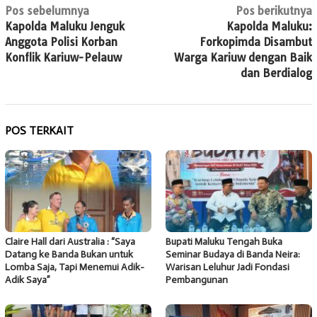
Navigasi
Pos sebelumnya
Pos berikutnya
Kapolda Maluku Jenguk
Kapolda Maluku:
pos
Anggota Polisi Korban
Forkopimda Disambut
Konflik Kariuw-Pelauw
Warga Kariuw dengan Baik
dan Berdialog
POS TERKAIT
Claire Hall dari Australia : “Saya
Bupati Maluku Tengah Buka
Datang ke Banda Bukan untuk
Seminar Budaya di Banda Neira:
Lomba Saja, Tapi Menemui Adik-
Warisan Leluhur Jadi Fondasi
Adik Saya”
Pembangunan