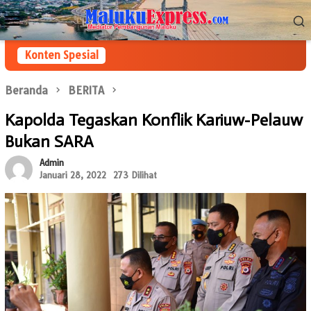
Loncat
Menu
ke
Mobile
konten
Konten Spesial
Beranda
BERITA
Kapolda Tegaskan Konflik Kariuw-Pelauw
Bukan SARA
Admin
Januari 28, 2022
273 Dilihat