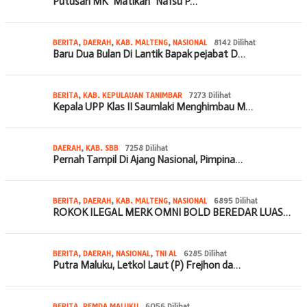
Putusan MK “Matikan” Nafsu P…
BERITA
,
DAERAH
,
KAB. MALTENG
,
NASIONAL
8142 Dilihat
Baru Dua Bulan Di Lantik Bapak pejabat D…
BERITA
,
KAB. KEPULAUAN TANIMBAR
7273 Dilihat
Kepala UPP Klas II Saumlaki Menghimbau M…
DAERAH
,
KAB. SBB
7258 Dilihat
Pernah Tampil Di Ajang Nasional, Pimpina…
BERITA
,
DAERAH
,
KAB. MALTENG
,
NASIONAL
6895 Dilihat
ROKOK ILEGAL MERK OMNI BOLD BEREDAR LUAS…
BERITA
,
DAERAH
,
NASIONAL
,
TNI AL
6285 Dilihat
Putra Maluku, Letkol Laut (P) Frejhon da…
BERITA
,
PEMDA MALUKU
6056 Dilihat