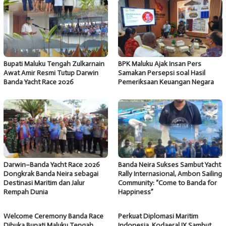
Bupati Maluku Tengah Zulkarnain
BPK Maluku Ajak Insan Pers
Awat Amir Resmi Tutup Darwin
Samakan Persepsi soal Hasil
Banda Yacht Race 2026
Pemeriksaan Keuangan Negara
Darwin–Banda Yacht Race 2026
Banda Neira Sukses Sambut Yacht
Dongkrak Banda Neira sebagai
Rally Internasional, Ambon Sailing
Destinasi Maritim dan Jalur
Community: “Come to Banda for
Rempah Dunia
Happiness”
Welcome Ceremony Banda Race
Perkuat Diplomasi Maritim
Dibuka Bupati Maluku Tengah,
Indonesia, Kodaeral IX Sambut