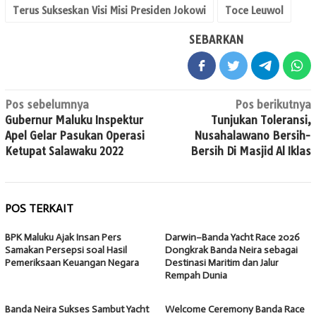
Terus Sukseskan Visi Misi Presiden Jokowi
Toce Leuwol
SEBARKAN
Navigasi
Pos sebelumnya
Pos berikutnya
Gubernur Maluku Inspektur
Tunjukan Toleransi,
pos
Apel Gelar Pasukan Operasi
Nusahalawano Bersih-
Ketupat Salawaku 2022
Bersih Di Masjid Al Iklas
POS TERKAIT
BPK Maluku Ajak Insan Pers
Darwin–Banda Yacht Race 2026
Samakan Persepsi soal Hasil
Dongkrak Banda Neira sebagai
Pemeriksaan Keuangan Negara
Destinasi Maritim dan Jalur
Rempah Dunia
Banda Neira Sukses Sambut Yacht
Welcome Ceremony Banda Race