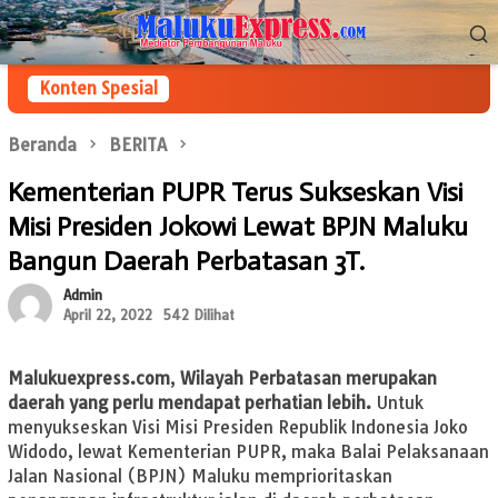
Loncat
Menu
ke
Mobile
konten
Konten Spesial
Beranda
BERITA
Kementerian PUPR Terus Sukseskan Visi
Misi Presiden Jokowi Lewat BPJN Maluku
Bangun Daerah Perbatasan 3T.
Admin
April 22, 2022
542 Dilihat
Malukuexpress.com
,
Wilayah Perbatasan merupakan
daerah yang perlu mendapat perhatian lebih.
Untuk
menyukseskan Visi Misi Presiden Republik Indonesia Joko
Widodo, lewat Kementerian PUPR, maka Balai Pelaksanaan
Jalan Nasional (BPJN) Maluku memprioritaskan