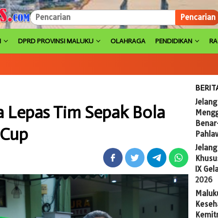
Pencarian
H
DPRD PROVINSI MALUKU
OLAHRAGA
PENDIDIKAN
R
BERIT
Jelang
 Lepas Tim Sepak Bola
Mengg
Benar
 Cup
Pahla
Jelan
Khusus
IX Gel
2026
Maluk
Keseh
Kemit