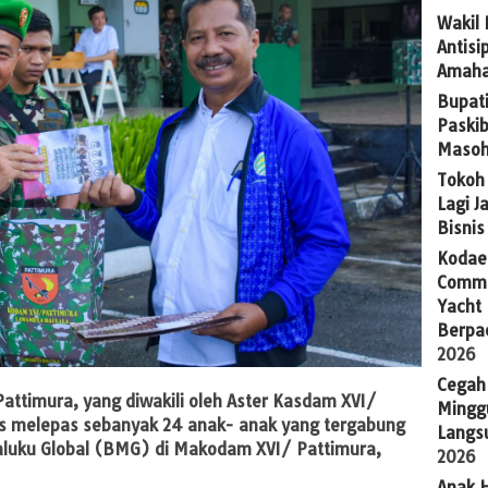
Wakil
Antis
Amaha
Bupat
Paskib
Masoh
Tokoh 
Lagi J
Bisni
Kodaer
Commu
Yacht
Berpa
2026
Cegah
attimura, yang diwakili oleh Aster Kasdam XVI/
Mingg
bis melepas sebanyak 24 anak- anak yang tergabung
Langsu
aluku Global (BMG) di Makodam XVI/ Pattimura,
2026
Anak H