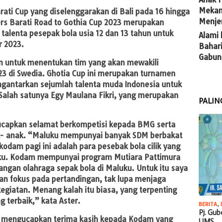
Mekan
rati Cup yang diselenggarakan di Bali pada 16 hingga
Menje
rs Barati Road to Gothia Cup 2023 merupakan
 talenta pesepak bola usia 12 dan 13 tahun untuk
Alami 
r 2023.
Bahari
Gabun
n untuk menentukan tim yang akan mewakili
023 di Swedia. Ghotia Cup ini merupakan turnamen
gantarkan sejumlah talenta muda Indonesia untuk
. Salah satunya Egy Maulana Fikri, yang merupakan
PALIN
ucapkan selamat berkompetisi kepada BMG serta
k- anak. “Maluku mempunyai banyak SDM berbakat
akodam pagi ini adalah para pesebak bola cilik yang
ku. Kodam mempunyai program Mutiara Pattimura
ngan olahraga sepak bola di Maluku. Untuk itu saya
an fokus pada pertandingan, tak lupa menjaga
giatan. Menang kalah itu biasa, yang terpenting
 terbaik,” kata Aster.
BERITA
,
Pj. Gu
a mengucapkan terima kasih kepada Kodam yang
UMS…