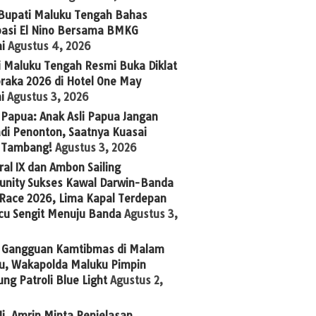
 Bupati Maluku Tengah Bahas
ipasi El Nino Bersama BMKG
i
Agustus 4, 2026
i Maluku Tengah Resmi Buka Diklat
raka 2026 di Hotel One May
i
Agustus 3, 2026
Papua: Anak Asli Papua Jangan
adi Penonton, Saatnya Kuasai
s Tambang!
Agustus 3, 2026
al IX dan Ambon Sailing
nity Sukses Kawal Darwin-Banda
 Race 2026, Lima Kapal Terdepan
cu Sengit Menuju Banda
Agustus 3,
 Gangguan Kamtibmas di Malam
u, Wakapolda Maluku Pimpin
ng Patroli Blue Light
Agustus 2,
i. Amrin Minta Penjelasan