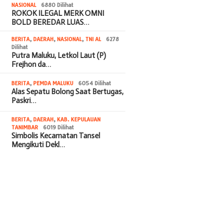
NASIONAL
6880 Dilihat
ROKOK ILEGAL MERK OMNI
BOLD BEREDAR LUAS…
BERITA
,
DAERAH
,
NASIONAL
,
TNI AL
6278
Dilihat
Putra Maluku, Letkol Laut (P)
Frejhon da…
BERITA
,
PEMDA MALUKU
6054 Dilihat
Alas Sepatu Bolong Saat Bertugas,
Paskri…
BERITA
,
DAERAH
,
KAB. KEPULAUAN
TANIMBAR
6019 Dilihat
Simbolis Kecamatan Tansel
Mengikuti Dekl…