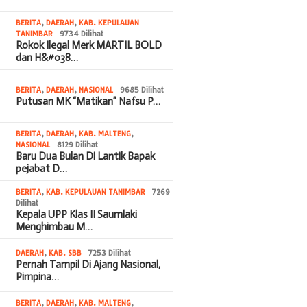
BERITA
,
DAERAH
,
KAB. KEPULAUAN
TANIMBAR
9734 Dilihat
Rokok Ilegal Merk MARTIL BOLD
dan H&#038…
BERITA
,
DAERAH
,
NASIONAL
9685 Dilihat
Putusan MK “Matikan” Nafsu P…
BERITA
,
DAERAH
,
KAB. MALTENG
,
NASIONAL
8129 Dilihat
Baru Dua Bulan Di Lantik Bapak
pejabat D…
BERITA
,
KAB. KEPULAUAN TANIMBAR
7269
Dilihat
Kepala UPP Klas II Saumlaki
Menghimbau M…
DAERAH
,
KAB. SBB
7253 Dilihat
Pernah Tampil Di Ajang Nasional,
Pimpina…
BERITA
,
DAERAH
,
KAB. MALTENG
,