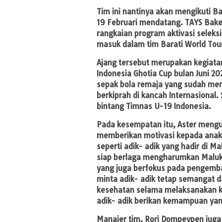
Tim ini nantinya akan mengikuti Ba
19 Februari mendatang. TAYS Bake
rangkaian program aktivasi seleksi
masuk dalam tim Barati World Tou
Ajang tersebut merupakan kegiata
Indonesia Ghotia Cup bulan Juni 2
sepak bola remaja yang sudah men
berkiprah di kancah Internasional
bintang Timnas U-19 Indonesia.
Pada kesempatan itu, Aster meng
memberikan motivasi kepada ana
seperti adik- adik yang hadir di M
siap berlaga mengharumkan Malu
yang juga berfokus pada pengemba
minta adik- adik tetap semangat d
kesehatan selama melaksanakan ke
adik- adik berikan kemampuan yang
Manajer tim, Rori Dompeypen jug