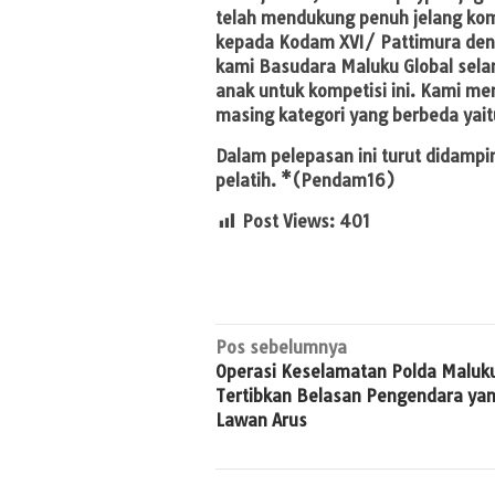
telah mendukung penuh jelang kom
kepada Kodam XVI/ Pattimura den
kami Basudara Maluku Global sela
anak untuk kompetisi ini. Kami m
masing kategori yang berbeda yait
Dalam pelepasan ini turut didampin
pelatih. *(Pendam16)
Post Views:
401
Navigasi
Pos sebelumnya
Operasi Keselamatan Polda Maluk
pos
Tertibkan Belasan Pengendara ya
Lawan Arus