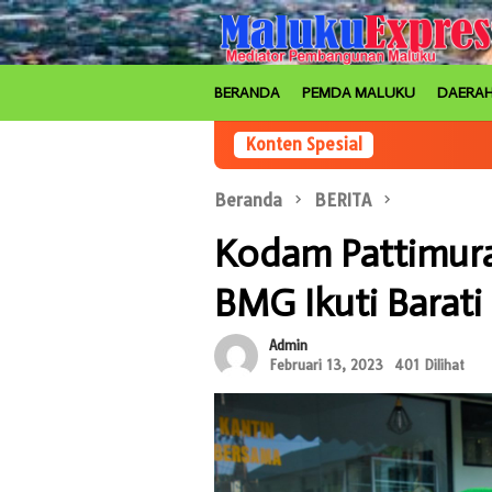
Loncat
ke
konten
BERANDA
PEMDA MALUKU
DAERA
Konten Spesial
Beranda
BERITA
Kodam Pattimura
BMG Ikuti Barati
Admin
Februari 13, 2023
401 Dilihat