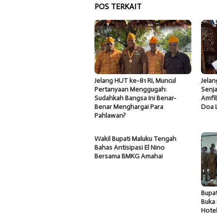
POS TERKAIT
Jelang HUT ke-81 RI, Muncul
Jela
Pertanyaan Menggugah:
Senja
Sudahkah Bangsa Ini Benar-
Amfib
Benar Menghargai Para
Doa 
Pahlawan?
Wakil Bupati Maluku Tengah
Bahas Antisipasi El Nino
Bersama BMKG Amahai
Bupa
Buka 
Hote