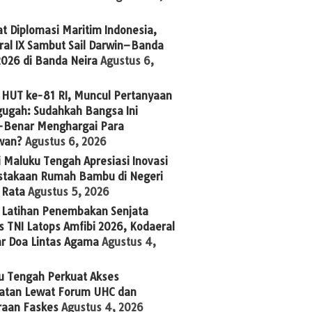
t Diplomasi Maritim Indonesia,
ral IX Sambut Sail Darwin–Banda
2026 di Banda Neira
Agustus 6,
 HUT ke-81 RI, Muncul Pertanyaan
ugah: Sudahkah Bangsa Ini
-Benar Menghargai Para
wan?
Agustus 6, 2026
 Maluku Tengah Apresiasi Inovasi
stakaan Rumah Bambu di Negeri
 Rata
Agustus 5, 2026
g Latihan Penembakan Senjata
 TNI Latops Amfibi 2026, Kodaeral
ar Doa Lintas Agama
Agustus 4,
u Tengah Perkuat Akses
atan Lewat Forum UHC dan
raan Faskes
Agustus 4, 2026