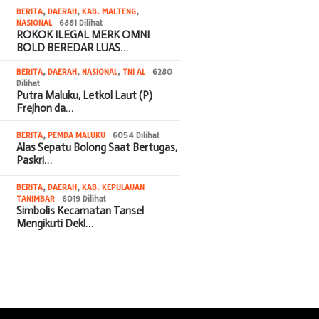
BERITA
,
DAERAH
,
KAB. MALTENG
,
NASIONAL
6881 Dilihat
ROKOK ILEGAL MERK OMNI
BOLD BEREDAR LUAS…
BERITA
,
DAERAH
,
NASIONAL
,
TNI AL
6280
Dilihat
Putra Maluku, Letkol Laut (P)
Frejhon da…
BERITA
,
PEMDA MALUKU
6054 Dilihat
Alas Sepatu Bolong Saat Bertugas,
Paskri…
BERITA
,
DAERAH
,
KAB. KEPULAUAN
TANIMBAR
6019 Dilihat
Simbolis Kecamatan Tansel
Mengikuti Dekl…