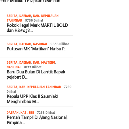
bernur Maluku Tetapkan UMP dan
BERITA
,
DAERAH
,
KAB. KEPULAUAN
TANIMBAR
9736 Dilihat
Rokok Ilegal Merk MARTIL BOLD
dan H&#038…
BERITA
,
DAERAH
,
NASIONAL
9686 Dilihat
Putusan MK “Matikan” Nafsu P…
BERITA
,
DAERAH
,
KAB. MALTENG
,
NASIONAL
8133 Dilihat
Baru Dua Bulan Di Lantik Bapak
pejabat D…
BERITA
,
KAB. KEPULAUAN TANIMBAR
7269
Dilihat
Kepala UPP Klas II Saumlaki
Menghimbau M…
DAERAH
,
KAB. SBB
7253 Dilihat
Pernah Tampil Di Ajang Nasional,
Pimpina…