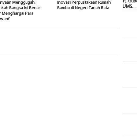
Pj. Gu
anyaan Menggugah:
Inovasi Perpustakaan Rumah
UMS…
kah Bangsa Ini Benar-
Bambu di Negeri Tanah Rata
r Menghargai Para
awan?