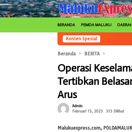
Loncat
ke
konten
BERANDA
PEMDA MALUKU
DAERA
Konten Spesial
Beranda
BERITA
Operasi Keselam
Tertibkan Belas
Arus
Admin
Februari 13, 2023
313 Dilihat
Malukuexpress.com
, POLDAMALUKU