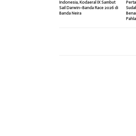
Indonesia, Kodaeral IX Sambut
Pert
Sail Darwin–Banda Race 2026 di
Sudah
Banda Neira
Bena
Pahl