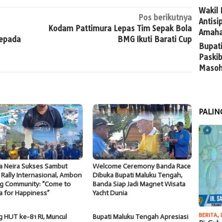
Wakil
Pos berikutnya
Antis
Kodam Pattimura Lepas Tim Sepak Bola
Amaha
Kepada
BMG Ikuti Barati Cup
Bupat
Paskib
Masoh
PALIN
a Neira Sukses Sambut
Welcome Ceremony Banda Race
 Rally Internasional, Ambon
Dibuka Bupati Maluku Tengah,
ng Community: “Come to
Banda Siap Jadi Magnet Wisata
a for Happiness”
Yacht Dunia
BERITA
,
g HUT ke-81 RI, Muncul
Bupati Maluku Tengah Apresiasi