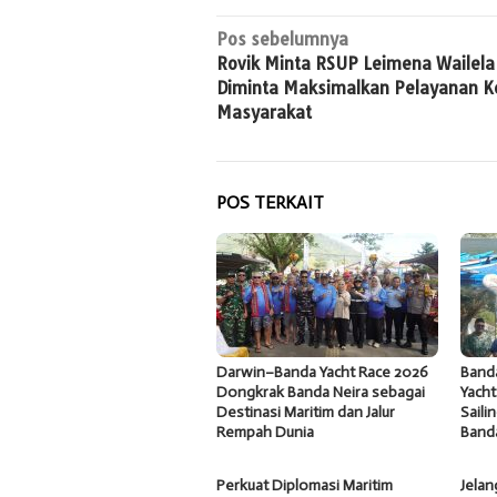
Navigasi
Pos sebelumnya
Rovik Minta RSUP Leimena Wailela
pos
Diminta Maksimalkan Pelayanan 
Masyarakat
POS TERKAIT
Darwin–Banda Yacht Race 2026
Band
Dongkrak Banda Neira sebagai
Yacht
Destinasi Maritim dan Jalur
Saili
Rempah Dunia
Band
Perkuat Diplomasi Maritim
Jelan