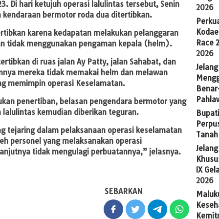
 Di hari ketujuh operasi lalulintas tersebut, Senin
2026
kendaraan bermotor roda dua ditertibkan.
Perkua
Kodae
ertibkan karena kedapatan melakukan pelanggaran
Race 
 dan tidak menggunakan pengaman kepala (helm).
2026
tibkan di ruas jalan Ay Patty, jalan Sahabat, dan
Jelang
umnya mereka tidak memakai helm dan melawan
Mengg
yang memimpin operasi Keselamatan.
Benar
Pahla
ukan penertiban, belasan pengendara bermotor yang
lalulintas kemudian diberikan teguran.
Bupati
Perpu
g tejaring dalam pelaksanaan operasi keselamatan
Tanah
oleh personel yang melaksanakan operasi
Jelan
anjutnya tidak mengulagi perbuatannya,” jelasnya.
Khusus
IX Gel
2026
SEBARKAN
Maluk
Keseh
Kemit