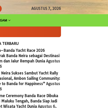
AGUSTUS 7, 2026
AGAM
A TERBARU
n–Banda Yacht Race 2026
ak Banda Neira sebagai Destinasi
im dan Jalur Rempah Dunia
Agustus
26
Neira Sukses Sambut Yacht Rally
asional, Ambon Sailing Community:
 to Banda for Happiness”
Agustus
26
me Ceremony Banda Race Dibuka
 Maluku Tengah, Banda Siap Jadi
t Wisata Yacht Dunia
Agustus 6,