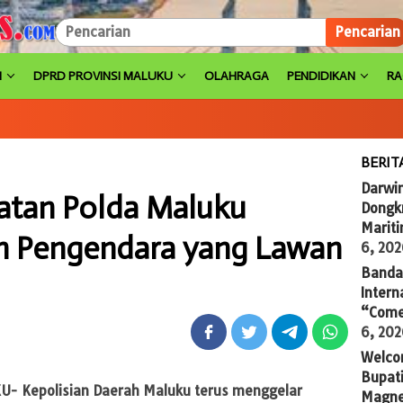
Pencarian
H
DPRD PROVINSI MALUKU
OLAHRAGA
PENDIDIKAN
R
BERIT
Darwi
atan Polda Maluku
Dongkr
Marit
an Pengendara yang Lawan
6, 20
Banda 
Intern
“Come
6, 20
Welco
Bupati
- Kepolisian Daerah Maluku terus menggelar
Magne