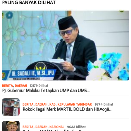
PALING BANYAK DILIHAT
BERITA
,
DAERAH
12179 Dilihat
Pj. Gubernur Maluku Tetapkan UMP dan UMS…
BERITA
,
DAERAH
,
KAB. KEPULAUAN TANIMBAR
9774 Dilihat
Rokok Ilegal Merk MARTIL BOLD dan H&#038…
BERITA
,
DAERAH
,
NASIONAL
9688 Dilihat