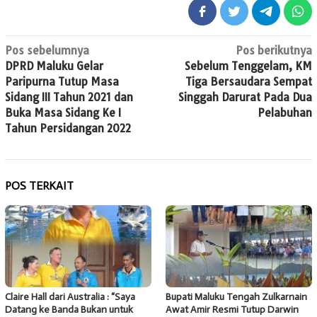
Navigasi
Pos sebelumnya
Pos berikutnya
DPRD Maluku Gelar
Sebelum Tenggelam, KM
pos
Paripurna Tutup Masa
Tiga Bersaudara Sempat
Sidang III Tahun 2021 dan
Singgah Darurat Pada Dua
Buka Masa Sidang Ke I
Pelabuhan
Tahun Persidangan 2022
POS TERKAIT
Claire Hall dari Australia : “Saya
Bupati Maluku Tengah Zulkarnain
Datang ke Banda Bukan untuk
Awat Amir Resmi Tutup Darwin