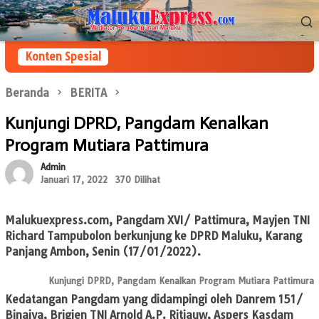
Loncat
Menu
ke
Mobile
konten
Konten Spesial
Beranda
BERITA
Kunjungi DPRD, Pangdam Kenalkan
Program Mutiara Pattimura
Admin
Januari 17, 2022
370 Dilihat
Malukuexpress.com
, Pangdam XVI/ Pattimura, Mayjen TNI
Richard Tampubolon berkunjung ke DPRD Maluku, Karang
Panjang Ambon, Senin (17/01/2022).
Kunjungi DPRD, Pangdam Kenalkan Program Mutiara Pattimura
Kedatangan Pangdam yang didampingi oleh Danrem 151/
Binaiya, Brigjen TNI Arnold A.P. Ritiauw, Aspers Kasdam