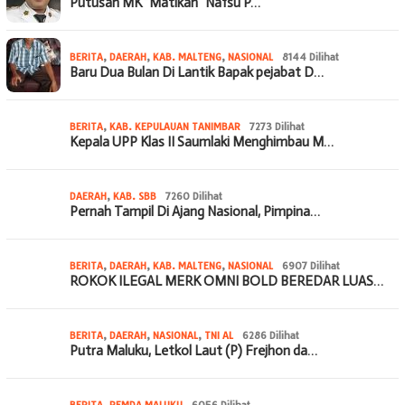
Putusan MK “Matikan” Nafsu P…
BERITA
,
DAERAH
,
KAB. MALTENG
,
NASIONAL
8144 Dilihat
Baru Dua Bulan Di Lantik Bapak pejabat D…
BERITA
,
KAB. KEPULAUAN TANIMBAR
7273 Dilihat
Kepala UPP Klas II Saumlaki Menghimbau M…
DAERAH
,
KAB. SBB
7260 Dilihat
Pernah Tampil Di Ajang Nasional, Pimpina…
BERITA
,
DAERAH
,
KAB. MALTENG
,
NASIONAL
6907 Dilihat
ROKOK ILEGAL MERK OMNI BOLD BEREDAR LUAS…
BERITA
,
DAERAH
,
NASIONAL
,
TNI AL
6286 Dilihat
Putra Maluku, Letkol Laut (P) Frejhon da…
BERITA
,
PEMDA MALUKU
6056 Dilihat