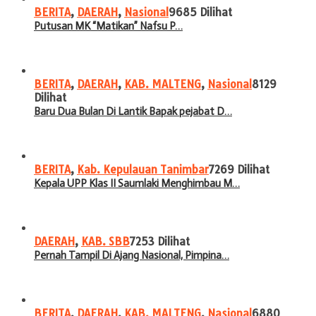
BERITA
,
DAERAH
,
Nasional
9685 Dilihat
Putusan MK “Matikan” Nafsu P…
BERITA
,
DAERAH
,
KAB. MALTENG
,
Nasional
8129
Dilihat
Baru Dua Bulan Di Lantik Bapak pejabat D…
BERITA
,
Kab. Kepulauan Tanimbar
7269 Dilihat
Kepala UPP Klas II Saumlaki Menghimbau M…
DAERAH
,
KAB. SBB
7253 Dilihat
Pernah Tampil Di Ajang Nasional, Pimpina…
BERITA
,
DAERAH
,
KAB. MALTENG
,
Nasional
6880