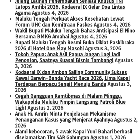
Jelang Latihan Penembakan Senjata Khusus TNI
Latops Amfibi 2026, Kodaeral IX Gelar Doa Lintas
Agama
Agustus 4, 2026
Maluku Tengah Perkuat Akses Kesehatan Lewat
Forum UHC dan Kemitraan Faskes
Agustus 4, 2026
Wakil Bupati Maluku Tengah Bahas Antisipasi El Nino
Bersama BMKG Amahai
Agustus 4, 2026
Bupati Maluku Tengah Resmi Buka Diklat Paskibraka
2026 di Hotel One May Masohi
Agustus 3, 2026
Tokoh Papua: Anak Asli Papua Jangan Lagi Jadi
Penonton, Saatnya Kuasai Bisnis Tambang!
Agustus
3, 2026
Kodaeral IX dan Ambon Sailing Community Sukses
Kawal Darwin-Banda Yacht Race 2026, Lima Kapal
Terdepan Berpacu Sengit Menuju Banda
Agustus 3,
2026
Cegah Gangguan Kamtibmas di Malam Minggu,
Wakapolda Maluku Pimpin Langsung Patroli Blue
Light
Agustus 2, 2026
Anak Hi. Amrin Minta Penjelasan Mekanisme
Penanganan Kasus yang Menjerat Ayahnya
Agustus 2,
2026
Alami kebocoran, 5 awak Kapal Yuni Bahari berhasil
diselamatkan Tim SAR Gabungan
Agustus 1, 2026