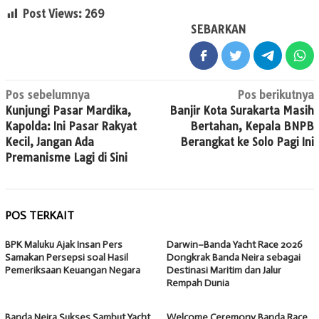
Post Views:
269
SEBARKAN
Navigasi
Pos sebelumnya
Pos berikutnya
Kunjungi Pasar Mardika,
Banjir Kota Surakarta Masih
pos
Kapolda: Ini Pasar Rakyat
Bertahan, Kepala BNPB
Kecil, Jangan Ada
Berangkat ke Solo Pagi Ini
Premanisme Lagi di Sini
POS TERKAIT
BPK Maluku Ajak Insan Pers
Darwin–Banda Yacht Race 2026
Samakan Persepsi soal Hasil
Dongkrak Banda Neira sebagai
Pemeriksaan Keuangan Negara
Destinasi Maritim dan Jalur
Rempah Dunia
Banda Neira Sukses Sambut Yacht
Welcome Ceremony Banda Race