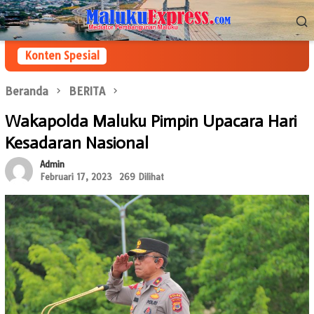
Loncat
Menu
ke
Mobile
konten
Konten Spesial
Beranda
BERITA
Wakapolda Maluku Pimpin Upacara Hari
Kesadaran Nasional
Admin
Februari 17, 2023
269 Dilihat