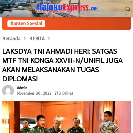
Loncat
Menu
ke
Mobile
konten
Konten Spesial
Beranda
BERITA
LAKSDYA TNI AHMADI HERI: SATGAS
MTF TNI KONGA XXVIII-N/UNIFIL JUGA
AKAN MELAKSANAKAN TUGAS
DIPLOMASI
Admin
November 30, 2022
273 Dilihat