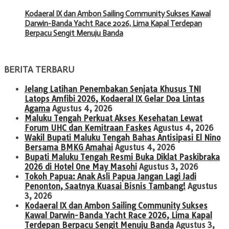
Kodaeral IX dan Ambon Sailing Community Sukses Kawal
Darwin-Banda Yacht Race 2026, Lima Kapal Terdepan
Berpacu Sengit Menuju Banda
BERITA TERBARU
Jelang Latihan Penembakan Senjata Khusus TNI
Latops Amfibi 2026, Kodaeral IX Gelar Doa Lintas
Agama
Agustus 4, 2026
Maluku Tengah Perkuat Akses Kesehatan Lewat
Forum UHC dan Kemitraan Faskes
Agustus 4, 2026
Wakil Bupati Maluku Tengah Bahas Antisipasi El Nino
Bersama BMKG Amahai
Agustus 4, 2026
Bupati Maluku Tengah Resmi Buka Diklat Paskibraka
2026 di Hotel One May Masohi
Agustus 3, 2026
Tokoh Papua: Anak Asli Papua Jangan Lagi Jadi
Penonton, Saatnya Kuasai Bisnis Tambang!
Agustus
3, 2026
Kodaeral IX dan Ambon Sailing Community Sukses
Kawal Darwin-Banda Yacht Race 2026, Lima Kapal
Terdepan Berpacu Sengit Menuju Banda
Agustus 3,