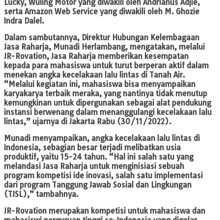
Lucky, Wuling Motor yang diwakili oleh Andrianus Adjie,
serta Amazon Web Service yang diwakili oleh M. Ghozie
Indra Dalel.
Dalam sambutannya, Direktur Hubungan Kelembagaan
Jasa Raharja, Munadi Herlambang, mengatakan, melalui
JR-Rovation, Jasa Raharja memberikan kesempatan
kepada para mahasiswa untuk turut berperan aktif dalam
menekan angka kecelakaan lalu lintas di Tanah Air.
“Melalui kegiatan ini, mahasiswa bisa menyampaikan
karyakarya terbaik meraka, yang nantinya tidak menutup
kemungkinan untuk dipergunakan sebagai alat pendukung
instansi berwenang dalam menanggulangi kecelakaan lalu
lintas,” ujarnya di Jakarta Rabu (30/11/2022).
Munadi menyampaikan, angka kecelakaan lalu lintas di
Indonesia, sebagian besar terjadi melibatkan usia
produktif, yaitu 15-24 tahun. “Hal ini salah satu yang
melandasi Jasa Raharja untuk menginisiasi sebuah
program kompetisi ide inovasi, salah satu implementasi
dari program Tanggung Jawab Sosial dan Lingkungan
(TJSL),” tambahnya.
JR-Rovation merupakan kompetisi untuk mahasiswa dan