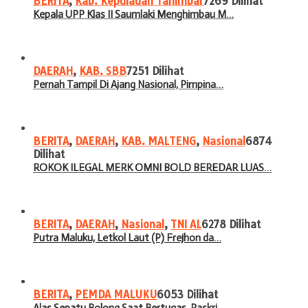
BERITA
,
Kab. Kepulauan Tanimbar
7269 Dilihat
Kepala UPP Klas II Saumlaki Menghimbau M…
DAERAH
,
KAB. SBB
7251 Dilihat
Pernah Tampil Di Ajang Nasional, Pimpina…
BERITA
,
DAERAH
,
KAB. MALTENG
,
Nasional
6874
Dilihat
ROKOK ILEGAL MERK OMNI BOLD BEREDAR LUAS…
BERITA
,
DAERAH
,
Nasional
,
TNI AL
6278 Dilihat
Putra Maluku, Letkol Laut (P) Frejhon da…
BERITA
,
PEMDA MALUKU
6053 Dilihat
Alas Sepatu Bolong Saat Bertugas, Paskri…