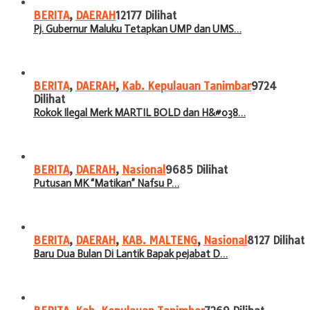
BERITA
,
DAERAH
12177 Dilihat
Pj. Gubernur Maluku Tetapkan UMP dan UMS…
BERITA
,
DAERAH
,
Kab. Kepulauan Tanimbar
9724
Dilihat
Rokok Ilegal Merk MARTIL BOLD dan H&#038…
BERITA
,
DAERAH
,
Nasional
9685 Dilihat
Putusan MK “Matikan” Nafsu P…
BERITA
,
DAERAH
,
KAB. MALTENG
,
Nasional
8127 Dilihat
Baru Dua Bulan Di Lantik Bapak pejabat D…