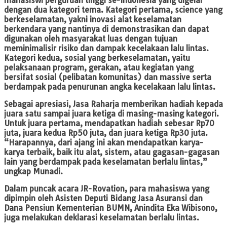
mahasiswi perguruan tinggi se-Indonesia yang digelar
dengan dua kategori tema. Kategori pertama, science yang
berkeselamatan, yakni inovasi alat keselamatan
berkendara yang nantinya di demonstrasikan dan dapat
digunakan oleh masyarakat luas dengan tujuan
meminimalisir risiko dan dampak kecelakaan lalu lintas.
Kategori kedua, sosial yang berkeselamatan, yaitu
pelaksanaan program, gerakan, atau kegiatan yang
bersifat sosial (pelibatan komunitas) dan massive serta
berdampak pada penurunan angka kecelakaan lalu lintas.
Sebagai apresiasi, Jasa Raharja memberikan hadiah kepada
juara satu sampai juara ketiga di masing-masing kategori.
Untuk juara pertama, mendapatkan hadiah sebesar Rp70
juta, juara kedua Rp50 juta, dan juara ketiga Rp30 juta.
“Harapannya, dari ajang ini akan mendapatkan karya-
karya terbaik, baik itu alat, sistem, atau gagasan-gagasan
lain yang berdampak pada keselamatan berlalu lintas,”
ungkap Munadi.
Dalam puncak acara JR-Rovation, para mahasiswa yang
dipimpin oleh Asisten Deputi Bidang Jasa Asuransi dan
Dana Pensiun Kementerian BUMN, Anindita Eka Wibisono,
juga melakukan deklarasi keselamatan berlalu lintas.