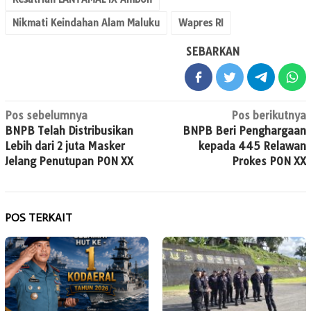
Nikmati Keindahan Alam Maluku
Wapres RI
SEBARKAN
Navigasi
Pos sebelumnya
Pos berikutnya
BNPB Telah Distribusikan
BNPB Beri Penghargaan
pos
Lebih dari 2 juta Masker
kepada 445 Relawan
Jelang Penutupan PON XX
Prokes PON XX
POS TERKAIT