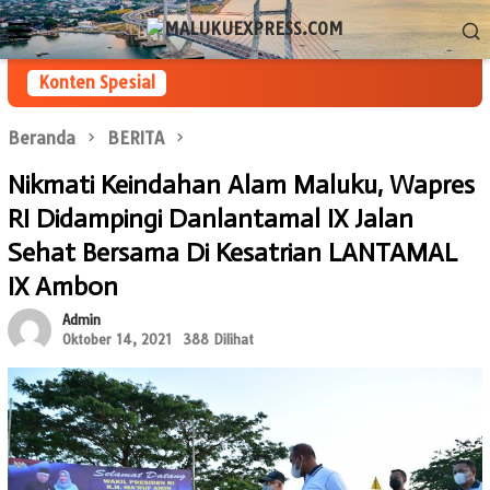
Loncat
Menu
ke
Mobile
konten
Konten Spesial
Beranda
BERITA
Nikmati Keindahan Alam Maluku, Wapres
RI Didampingi Danlantamal IX Jalan
Sehat Bersama Di Kesatrian LANTAMAL
IX Ambon
Admin
Oktober 14, 2021
388 Dilihat