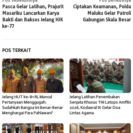
Navigasi
Pos sebelumnya
Pos berikutnya
Pasca Gelar Latihan, Prajurit
Ciptakan Keamanan, Polda
pos
Masariku Lancarkan Karya
Maluku Gelar Patroli
Bakti dan Baksos Jelang HJK
Gabungan Skala Besar
ke-77
POS TERKAIT
Jelang HUT ke-81 RI, Muncul
Jelang Latihan Penembakan
Pertanyaan Menggugah:
Senjata Khusus TNI Latops Amfibi
Sudahkah Bangsa Ini Benar-Benar
2026, Kodaeral IX Gelar Doa
Menghargai Para Pahlawan?
Lintas Agama