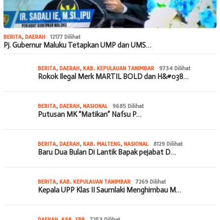
BERITA
,
DAERAH
12177 Dilihat
Pj. Gubernur Maluku Tetapkan UMP dan UMS…
BERITA
,
DAERAH
,
KAB. KEPULAUAN TANIMBAR
9734 Dilihat
Rokok Ilegal Merk MARTIL BOLD dan H&#038…
BERITA
,
DAERAH
,
NASIONAL
9685 Dilihat
Putusan MK “Matikan” Nafsu P…
BERITA
,
DAERAH
,
KAB. MALTENG
,
NASIONAL
8129 Dilihat
Baru Dua Bulan Di Lantik Bapak pejabat D…
BERITA
,
KAB. KEPULAUAN TANIMBAR
7269 Dilihat
Kepala UPP Klas II Saumlaki Menghimbau M…
DAERAH
,
KAB. SBB
7253 Dilihat