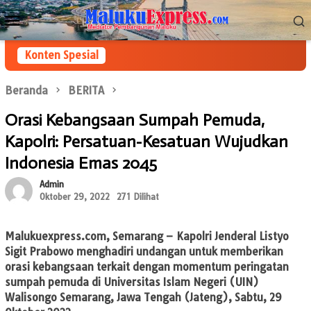
Loncat
Menu
ke
Mobile
konten
Konten Spesial
Beranda
BERITA
Orasi Kebangsaan Sumpah Pemuda,
Kapolri: Persatuan-Kesatuan Wujudkan
Indonesia Emas 2045
Admin
Oktober 29, 2022
271 Dilihat
Malukuexpress.com
, Semarang – Kapolri Jenderal Listyo
Sigit Prabowo menghadiri undangan untuk memberikan
orasi kebangsaan terkait dengan momentum peringatan
sumpah pemuda di Universitas Islam Negeri (UIN)
Walisongo Semarang, Jawa Tengah (Jateng), Sabtu, 29