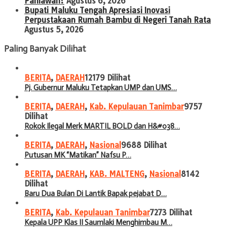
Pahlawan?
Agustus 6, 2026
Bupati Maluku Tengah Apresiasi Inovasi
Perpustakaan Rumah Bambu di Negeri Tanah Rata
Agustus 5, 2026
Paling Banyak Dilihat
BERITA
,
DAERAH
12179 Dilihat
Pj. Gubernur Maluku Tetapkan UMP dan UMS…
BERITA
,
DAERAH
,
Kab. Kepulauan Tanimbar
9757
Dilihat
Rokok Ilegal Merk MARTIL BOLD dan H&#038…
BERITA
,
DAERAH
,
Nasional
9688 Dilihat
Putusan MK “Matikan” Nafsu P…
BERITA
,
DAERAH
,
KAB. MALTENG
,
Nasional
8142
Dilihat
Baru Dua Bulan Di Lantik Bapak pejabat D…
BERITA
,
Kab. Kepulauan Tanimbar
7273 Dilihat
Kepala UPP Klas II Saumlaki Menghimbau M…