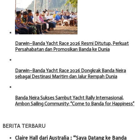
Darwin–Banda Yacht Race 2026 Resmi Ditutup, Perkuat
Persahabatan dan Promosikan Banda ke Dunia
Darwin–Banda Yacht Race 2026 Dongkrak Banda Neira
sebagai Destinasi Maritim dan Jalur Rempah Dunia
Banda Neira Sukses Sambut Yacht Rally Internasional,
Ambon Sailing Community: “Come to Banda for Happiness”
BERITA TERBARU
Claire Hall dari Australia : “Saya Datang ke Banda