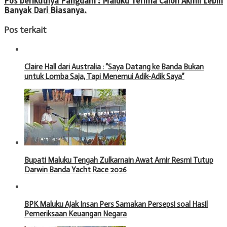
Pos berikutnya
Pangdam : Maluku Terima Calon Akmil Lebih
Banyak Dari Biasanya.
Pos terkait
Claire Hall dari Australia : “Saya Datang ke Banda Bukan
untuk Lomba Saja, Tapi Menemui Adik-Adik Saya”
Bupati Maluku Tengah Zulkarnain Awat Amir Resmi Tutup
Darwin Banda Yacht Race 2026
BPK Maluku Ajak Insan Pers Samakan Persepsi soal Hasil
Pemeriksaan Keuangan Negara