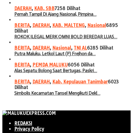
DAERAH
,
KAB. SBB
7258 Dilihat
Pernah Tampil Di Ajang Nasional, Pimpina…
BERITA
,
DAERAH
,
KAB. MALTENG
,
Nasional
6895
Dilihat
ROKOK ILEGAL MERK OMNI BOLD BEREDAR LUAS…
BERITA
,
DAERAH
,
Nasional
,
TNI AL
6285 Dilihat
Putra Maluku, Letkol Laut (P) Frejhon da…
BERITA
,
PEMDA MALUKU
6056 Dilihat
Alas Sepatu Bolong Saat Bertugas, Paskri…
BERITA
,
DAERAH
,
Kab. Kepulauan Tanimbar
6023
Dilihat
Simbolis Kecamatan Tansel Mengikuti Dekl…
REDAKSI
Privacy Policy