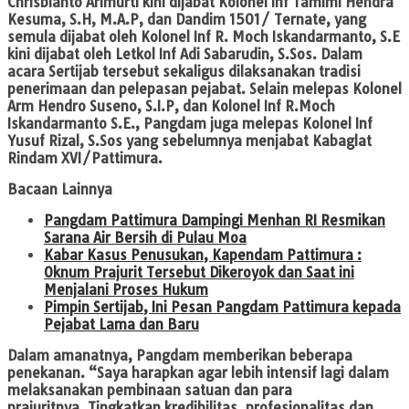
Chrisbianto Arimurti kini dijabat Kolonel Inf Tamimi Hendra
Kesuma, S.H, M.A.P, dan Dandim 1501/ Ternate, yang
semula dijabat oleh Kolonel Inf R. Moch Iskandarmanto, S.E
kini dijabat oleh Letkol Inf Adi Sabarudin, S.Sos. Dalam
acara Sertijab tersebut sekaligus dilaksanakan tradisi
penerimaan dan pelepasan pejabat. Selain melepas Kolonel
Arm Hendro Suseno, S.I.P, dan Kolonel Inf R.Moch
Iskandarmanto S.E., Pangdam juga melepas Kolonel Inf
Yusuf Rizal, S.Sos yang sebelumnya menjabat Kabaglat
Rindam XVI/Pattimura.
Bacaan Lainnya
Pangdam Pattimura Dampingi Menhan RI Resmikan
Sarana Air Bersih di Pulau Moa
Kabar Kasus Penusukan, Kapendam Pattimura :
Oknum Prajurit Tersebut Dikeroyok dan Saat ini
Menjalani Proses Hukum
Pimpin Sertijab, Ini Pesan Pangdam Pattimura kepada
Pejabat Lama dan Baru
Dalam amanatnya, Pangdam memberikan beberapa
penekanan. “Saya harapkan agar lebih intensif lagi dalam
melaksanakan pembinaan satuan dan para
prajuritnya. Tingkatkan kredibilitas, profesionalitas dan