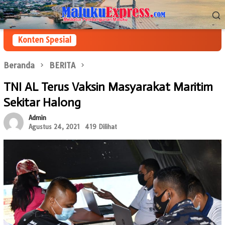
Loncat
Menu
ke
Mobile
konten
Konten Spesial
Beranda
BERITA
TNI AL Terus Vaksin Masyarakat Maritim
Sekitar Halong
Admin
Agustus 24, 2021
419 Dilihat