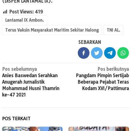
(DISPEN LANTAMAL IX).
Post Views:
419
Lantamal IX Ambon.
Terus Vaksin Masyarakat Maritim Sekitar Halong
TNI AL.
SEBARKAN
Navigasi
Pos sebelumnya
Pos berikutnya
Anies Baswedan Serahkan
Pangdam Pimpin Sertijab
pos
Anugerah Jurnalistik
Beberapa Pejabat Teras
Mohammad Husni Thamrin
Kodam XVI/Pattimura
ke-47 2021
POS TERKAIT