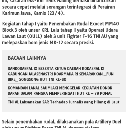
ini, sasaran eks-KRI Teluk Hading berhasil dihancurkan
secara cepat melalui serangan terintegrasi di Perairan
Karimun Jawa, Kamis (23/4).
Kegiatan tahap I yaitu Penembakan Rudal Exocet MM40
Block 3 oleh unsur KRI. Lalu tahap II yaitu Operasi Udara
Lawan Laut (OULL) oleh 3 unit Fighter F-16 TNI AU yang
melepaskan bom jenis MK-12 secara presisi.
BACAAN LAINNYA
DANKODAERAL IX BESERTA KETUA DAERAH KODAERAL IX
GABUNGAN JALASENASTRI KOARMADA RI SEMARAKKAN _FUN
BIKE_ SONGSONG HUT TNI KE-80
KOMANDAN LANAL SAUMLAKI MENGGELAR KEGIATAN DONOR
DARAH DALAM RANGKA MEMPERINGATI HUT KE – 79 POMAL
TNI AL Laksanakan SAR Terhadap Jurnalis yang Hilang di Laut
Selain penembakan rudal, dilaksanakan pula Artillery Duel