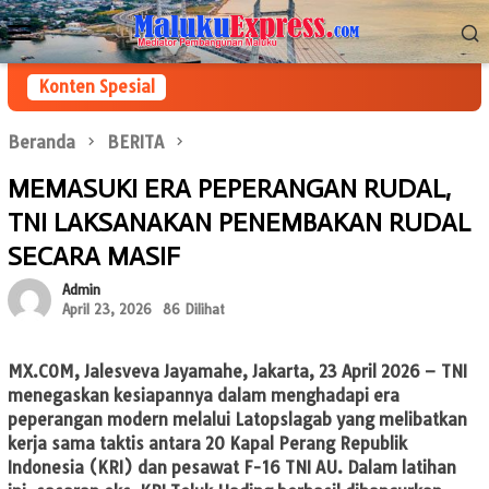
Loncat
Menu
ke
Mobile
konten
Konten Spesial
Beranda
BERITA
MEMASUKI ERA PEPERANGAN RUDAL,
TNI LAKSANAKAN PENEMBAKAN RUDAL
SECARA MASIF
Admin
April 23, 2026
86 Dilihat
MX.COM
, Jalesveva Jayamahe, Jakarta, 23 April 2026 – TNI
menegaskan kesiapannya dalam menghadapi era
peperangan modern melalui Latopslagab yang melibatkan
kerja sama taktis antara 20 Kapal Perang Republik
Indonesia (KRI) dan pesawat F-16 TNI AU. Dalam latihan