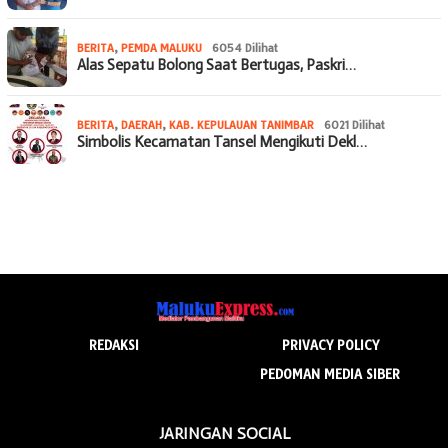
BERITA
,
PEMDA MALUKU
6054 Dilihat
Alas Sepatu Bolong Saat Bertugas, Paskri…
BERITA
,
DAERAH
,
KAB. KEPULAUAN TANIMBAR
6021 Dilihat
Simbolis Kecamatan Tansel Mengikuti Dekl…
REDAKSI
PRIVACY POLICY
PEDOMAN MEDIA SIBER
JARINGAN SOCIAL