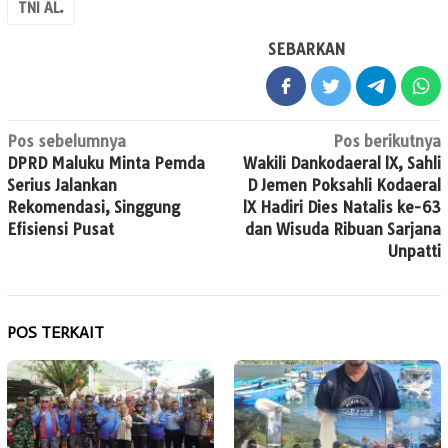
TNI AL.
SEBARKAN
Navigasi
Pos sebelumnya
Pos berikutnya
DPRD Maluku Minta Pemda
Wakili Dankodaeral lX, Sahli
pos
Serius Jalankan
D Jemen Poksahli Kodaeral
Rekomendasi, Singgung
lX Hadiri Dies Natalis ke-63
Efisiensi Pusat
dan Wisuda Ribuan Sarjana
Unpatti
POS TERKAIT