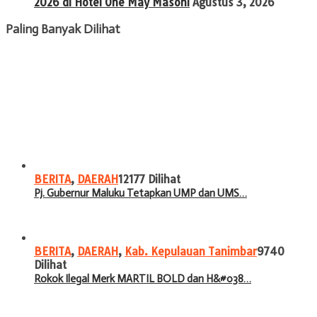
2026 di Hotel One May Masohi
Agustus 3, 2026
Paling Banyak Dilihat
BERITA
,
DAERAH
12177 Dilihat
Pj. Gubernur Maluku Tetapkan UMP dan UMS…
BERITA
,
DAERAH
,
Kab. Kepulauan Tanimbar
9740
Dilihat
Rokok Ilegal Merk MARTIL BOLD dan H&#038…