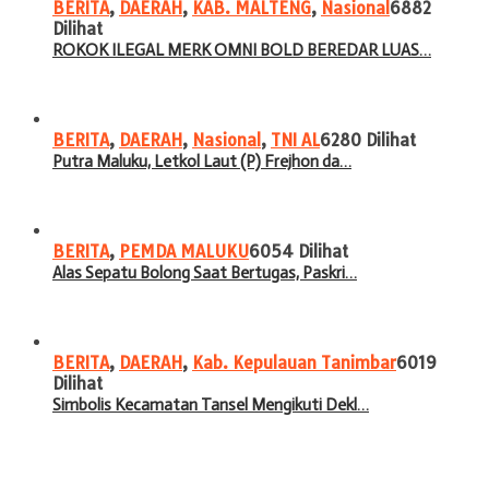
BERITA
,
DAERAH
,
KAB. MALTENG
,
Nasional
6882
Dilihat
ROKOK ILEGAL MERK OMNI BOLD BEREDAR LUAS…
BERITA
,
DAERAH
,
Nasional
,
TNI AL
6280 Dilihat
Putra Maluku, Letkol Laut (P) Frejhon da…
BERITA
,
PEMDA MALUKU
6054 Dilihat
Alas Sepatu Bolong Saat Bertugas, Paskri…
BERITA
,
DAERAH
,
Kab. Kepulauan Tanimbar
6019
Dilihat
Simbolis Kecamatan Tansel Mengikuti Dekl…