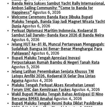
Banda Neira Sukses Sambut Yacht Rally Internasional,
Ambon Sailing Community: “Come to Banda for
Happiness”
Agustus 6, 2026
Welcome Ceremony Banda Race Dibuka Bupati
Maluku Tengah, Banda Siap Jadi Magnet Wisata Yacht
Dunia
Agustus 6, 2026
Perkuat Diplomasi Maritim Indonesia, Kodaeral IX
Sambut Sail Darwin–Banda Race 2026 di Banda Neira
Agustus 6, 2026
Jelang HUT ke-81 RI, Muncul Pertanyaan Menggugah:
Sudahkah Bangsa Ini Benar-Benar Menghargai Para
Pahlawan?
Agustus 6, 2026
Bupati Maluku Tengah Apresiasi Inovasi
Perpustakaan Rumah Bambu di Negeri Tanah Rata
Agustus 5, 2026
Jelang Latihan Penembakan Senjata Khusus TNI
Latops Amfibi 2026, Kodaeral IX Gelar Doa Lintas
Agama
Agustus 4, 2026
Maluku Tengah Perkuat Akses Kesehatan Lewat
Forum UHC dan Kemitraan Faskes
Agustus 4, 2026
Wakil Bupati Maluku Tengah Bahas Antisipasi El Nino
Bersama BMKG Amahai
Agustus 4, 2026
Bupati Maluku Tengah Resmi Buka Diklat Paskibraka