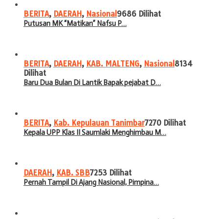
BERITA
,
DAERAH
,
Nasional
9686 Dilihat
Putusan MK “Matikan” Nafsu P…
BERITA
,
DAERAH
,
KAB. MALTENG
,
Nasional
8134
Dilihat
Baru Dua Bulan Di Lantik Bapak pejabat D…
BERITA
,
Kab. Kepulauan Tanimbar
7270 Dilihat
Kepala UPP Klas II Saumlaki Menghimbau M…
DAERAH
,
KAB. SBB
7253 Dilihat
Pernah Tampil Di Ajang Nasional, Pimpina…