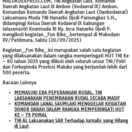
MALUKUEXPRESS.COM
, TNI Angkatan Laut. Komando
Daerah Angkatan Laut IX Ambon (Kodaeral IX) Ambon.
Komandan Komando Daerah Angkatan Laut (Dankodaeral)
Laksamana Muda TNI Hanarko Djodi Pamungkas S.H.,
didampingi Ketua Daerah Kodaeral IX Gabungan
Jalasenastri Koarmada RI Ny. Inca Hanarko Djodi P.
mengikuti kegiatan _Fun Bike_ bertempat di Makodam
XV/Pattimura. Sabtu (20/09/2025)
Kegiatan _Fun Bike_ ini merupakan salah satu kegiatan
yang dilaksanakan dalam rangka memperingati HUT TNI Ke
– 80 tahun 2025 yang diikuti oleh seluruh unsur TNI/Polri
dan Forkopimda Provinsi Maluku yang berjumlah lebih dari
500 peserta.
Bacaan Lainnya
MEMASUKI ERA PEPERANGAN RUDAL, TNI
LAKSANAKAN PENEMBAKAN RUDAL SECARA MASIF
KOMANDAN LANAL SAUMLAKI MENGGELAR KEGIATAN
DONOR DARAH DALAM RANGKA MEMPERINGATI HUT
KE – 79 POMAL
TNI AL Laksanakan SAR Terhadap Jurnalis yang Hilang
di Laut