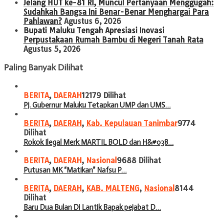
Jelang HUT ke-81 RI, Muncul Pertanyaan Menggugah:
Sudahkah Bangsa Ini Benar-Benar Menghargai Para
Pahlawan?
Agustus 6, 2026
Bupati Maluku Tengah Apresiasi Inovasi
Perpustakaan Rumah Bambu di Negeri Tanah Rata
Agustus 5, 2026
Paling Banyak Dilihat
BERITA
,
DAERAH
12179 Dilihat
Pj. Gubernur Maluku Tetapkan UMP dan UMS…
BERITA
,
DAERAH
,
Kab. Kepulauan Tanimbar
9774
Dilihat
Rokok Ilegal Merk MARTIL BOLD dan H&#038…
BERITA
,
DAERAH
,
Nasional
9688 Dilihat
Putusan MK “Matikan” Nafsu P…
BERITA
,
DAERAH
,
KAB. MALTENG
,
Nasional
8144
Dilihat
Baru Dua Bulan Di Lantik Bapak pejabat D…