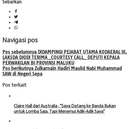
Sebarkan
Navigasi pos
Pos sebelumnya
DIDAMPINGI PEJABAT UTAMA KODAERAL IX,
LAKSDA DJODI TERIMA _COURTESY CALL_ DEPUTI KEPALA
PERWAKILAN BI PROVINSI MALUKU
Pos berikutnya
Zulkarnain Hadiri Maulid Nabi Muhammad
SAW di Negeri Sepa
Pos terkait
Claire Hall dari Australia : “Saya Datang ke Banda Bukan
untuk Lomba Saja, Tapi Menemui Adik-Adik Saya”