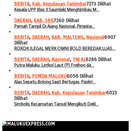
BERITA
,
Kab. Kepulauan Tanimbar
7273 Dilihat
Kepala UPP Klas II Saumlaki Menghimbau M…
DAERAH
,
KAB. SBB
7260 Dilihat
Pernah Tampil Di Ajang Nasional, Pimpina…
BERITA
,
DAERAH
,
KAB. MALTENG
,
Nasional
6907
Dilihat
ROKOK ILEGAL MERK OMNI BOLD BEREDAR LUAS…
BERITA
,
DAERAH
,
Nasional
,
TNI AL
6286 Dilihat
Putra Maluku, Letkol Laut (P) Frejhon da…
BERITA
,
PEMDA MALUKU
6056 Dilihat
Alas Sepatu Bolong Saat Bertugas, Paskri…
BERITA
,
DAERAH
,
Kab. Kepulauan Tanimbar
6023
Dilihat
Simbolis Kecamatan Tansel Mengikuti Dekl…