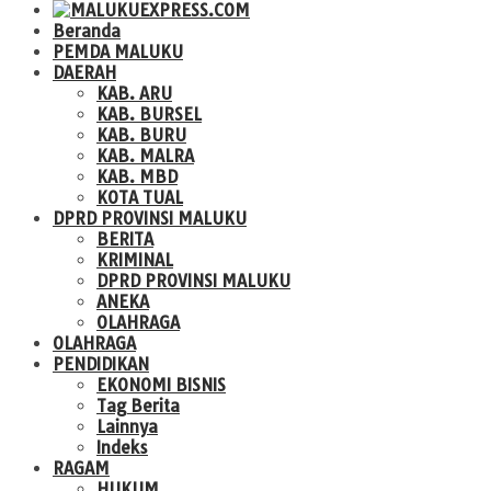
Beranda
PEMDA MALUKU
DAERAH
KAB. ARU
KAB. BURSEL
KAB. BURU
KAB. MALRA
KAB. MBD
KOTA TUAL
DPRD PROVINSI MALUKU
BERITA
KRIMINAL
DPRD PROVINSI MALUKU
ANEKA
OLAHRAGA
OLAHRAGA
PENDIDIKAN
EKONOMI BISNIS
Tag Berita
Lainnya
Indeks
RAGAM
HUKUM