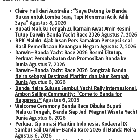
Claire Hall dari Australia : “Saya Datang ke Banda
Bukan untuk Lomba Saja, Tapi Menemui Adik-Adik
Saya”
Agustus 8, 2026
Bupati Maluku Tengah Zulkarnain Awat Amir Resmi
Tutup Darwin Banda Yacht Race 2026
Agustus 7, 2026
BPK Maluku Ajak Insan Pers Samakan Persepsi soal
Hasil Pemeriksaan Keuangan Negara
Agustus 7, 2026
Darwin–Banda Yacht Race 2026 Resmi Ditutup,
Perkuat Persahabatan dan Promosikan Banda ke
Dunia
Agustus 7, 2026
Darwin–Banda Yacht Race 2026 Dongkrak Banda
Neira sebagai Destinasi Maritim dan Jalur Rempah
Dunia
Agustus 6, 2026
Banda Neira Sukses Sambut Yacht Rally Internasional,
Ambon Sailing Community: “Come to Banda for
Happiness”
Agustus 6, 2026
Welcome Ceremony Banda Race Dibuka Bupati
Maluku Tengah, Banda Siap Jadi Magnet Wisata Yacht
Dunia
Agustus 6, 2026
Perkuat Diplomasi Maritim Indonesia, Kodaeral IX
Sambut Sail Darwin–Banda Race 2026 di Banda Neira
Agustus 6, 2026