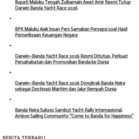
Bupati Maluku Tengah Zulkarnain Awat Amir Resmi Tutup
Darwin Banda Yacht Race 2026
BPK Maluku Ajak Insan Pers Samakan Persepsi soal Hasil
Pemeriksaan Keuangan Negara
Darwin–Banda Yacht Race 2026 Resmi Ditutup, Perkuat
Persahabatan dan Promosikan Banda ke Dunia
Darwin–Banda Yacht Race 2026 Dongkrak Banda Neira
sebagai Destinasi Maritim dan Jalur Rempah Dunia
Banda Neira Sukses Sambut Yacht Rally Internasional,
Ambon Sailing Community: “Come to Banda for Happiness”
BERITA TERBARU