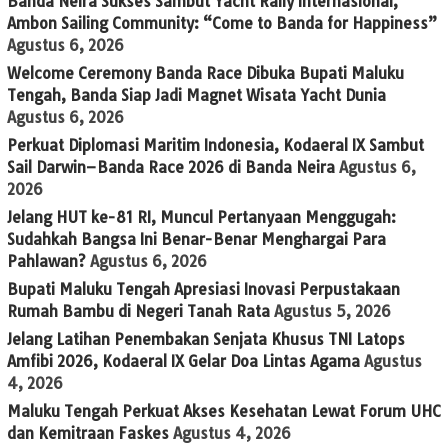
Banda Neira Sukses Sambut Yacht Rally Internasional,
Ambon Sailing Community: “Come to Banda for Happiness”
Agustus 6, 2026
Welcome Ceremony Banda Race Dibuka Bupati Maluku
Tengah, Banda Siap Jadi Magnet Wisata Yacht Dunia
Agustus 6, 2026
Perkuat Diplomasi Maritim Indonesia, Kodaeral IX Sambut
Sail Darwin–Banda Race 2026 di Banda Neira
Agustus 6,
2026
Jelang HUT ke-81 RI, Muncul Pertanyaan Menggugah:
Sudahkah Bangsa Ini Benar-Benar Menghargai Para
Pahlawan?
Agustus 6, 2026
Bupati Maluku Tengah Apresiasi Inovasi Perpustakaan
Rumah Bambu di Negeri Tanah Rata
Agustus 5, 2026
Jelang Latihan Penembakan Senjata Khusus TNI Latops
Amfibi 2026, Kodaeral IX Gelar Doa Lintas Agama
Agustus
4, 2026
Maluku Tengah Perkuat Akses Kesehatan Lewat Forum UHC
dan Kemitraan Faskes
Agustus 4, 2026