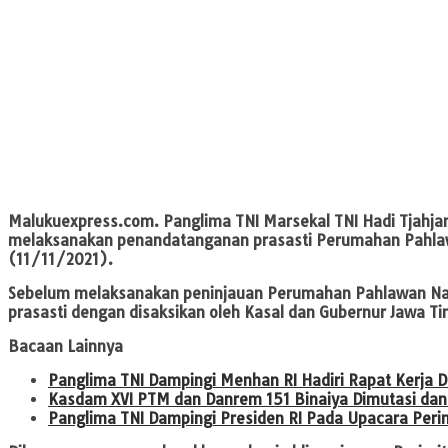
Malukuexpress.com
. Panglima TNI Marsekal TNI Hadi Tjahja
melaksanakan penandatanganan prasasti Perumahan Pahlaw
(11/11/2021).
Sebelum melaksanakan peninjauan Perumahan Pahlawan Nan
prasasti dengan disaksikan oleh Kasal dan Gubernur Jawa Ti
Bacaan Lainnya
Panglima TNI Dampingi Menhan RI Hadiri Rapat Kerja D
Kasdam XVI PTM dan Danrem 151 Binaiya Dimutasi dan
Panglima TNI Dampingi Presiden RI Pada Upacara Peri