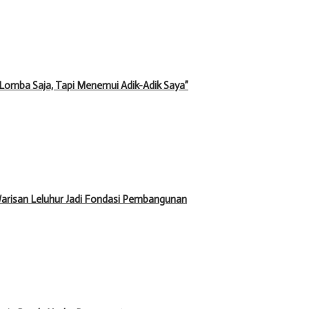
k Lomba Saja, Tapi Menemui Adik-Adik Saya”
Warisan Leluhur Jadi Fondasi Pembangunan