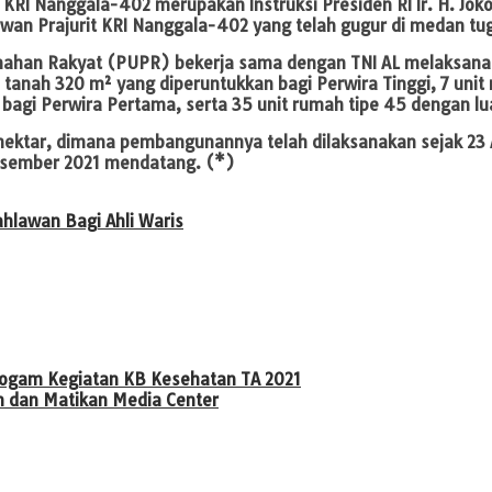
t KRI Nanggala-402 merupakan Instruksi Presiden RI Ir. H. J
wan Prajurit KRI Nanggala-402 yang telah gugur di medan tu
mahan Rakyat (PUPR) bekerja sama dengan TNI AL melaksan
as tanah 320 m² yang diperuntukkan bagi Perwira Tinggi, 7 uni
bagi Perwira Pertama, serta 35 unit rumah tipe 45 dengan lu
 hektar, dimana pembangunannya telah dilaksanakan sejak 23 A
Desember 2021 mendatang. (*)
lawan Bagi Ahli Waris
ogam Kegiatan KB Kesehatan TA 2021
 dan Matikan Media Center