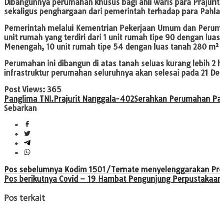
Dibangunnya perumahan khusus bagi ahli waris para Prajuri
sekaligus penghargaan dari pemerintah terhadap para Pahla
Pemerintah melalui Kementrian Pekerjaan Umum dan Peru
unit rumah yang terdiri dari 1 unit rumah tipe 90 dengan lu
Menengah, 10 unit rumah tipe 54 dengan luas tanah 280 m² 
Perumahan ini dibangun di atas tanah seluas kurang lebih 2
infrastruktur perumahan seluruhnya akan selesai pada 21 
Post Views:
365
Panglima TNI.
Prajurit Nanggala-402
Serahkan Perumahan Pah
Sebarkan
Navigasi
Pos sebelumnya
Kodim 1501/Ternate menyelenggarakan Pr
Pos berikutnya
Covid – 19 Hambat Pengunjung Perpustakaan
pos
Pos terkait