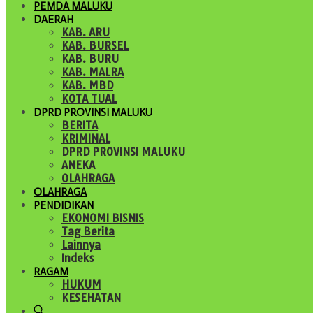
PEMDA MALUKU
DAERAH
KAB. ARU
KAB. BURSEL
KAB. BURU
KAB. MALRA
KAB. MBD
KOTA TUAL
DPRD PROVINSI MALUKU
BERITA
KRIMINAL
DPRD PROVINSI MALUKU
ANEKA
OLAHRAGA
OLAHRAGA
PENDIDIKAN
EKONOMI BISNIS
Tag Berita
Lainnya
Indeks
RAGAM
HUKUM
KESEHATAN