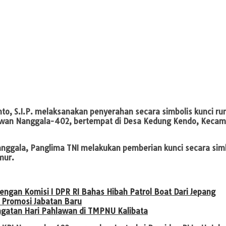
nto, S.I.P. melaksanakan penyerahan secara simbolis kunci ru
an Nanggala-402, bertempat di Desa Kedung Kendo, Kecamat
ggala, Panglima TNI melakukan pemberian kunci secara sim
mur.
engan Komisi I DPR RI Bahas Hibah Patrol Boat Dari Jepang
 Promosi Jabatan Baru
ngatan Hari Pahlawan di TMPNU Kalibata