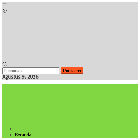
Loncat
Menu
ke
Mobile
konten
Pencarian
Agustus 9, 2026
Beranda