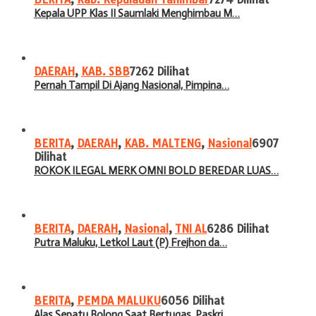
Kepala UPP Klas II Saumlaki Menghimbau M…
DAERAH
,
KAB. SBB
7262 Dilihat
Pernah Tampil Di Ajang Nasional, Pimpina…
BERITA
,
DAERAH
,
KAB. MALTENG
,
Nasional
6907
Dilihat
ROKOK ILEGAL MERK OMNI BOLD BEREDAR LUAS…
BERITA
,
DAERAH
,
Nasional
,
TNI AL
6286 Dilihat
Putra Maluku, Letkol Laut (P) Frejhon da…
BERITA
,
PEMDA MALUKU
6056 Dilihat
Alas Sepatu Bolong Saat Bertugas, Paskri…