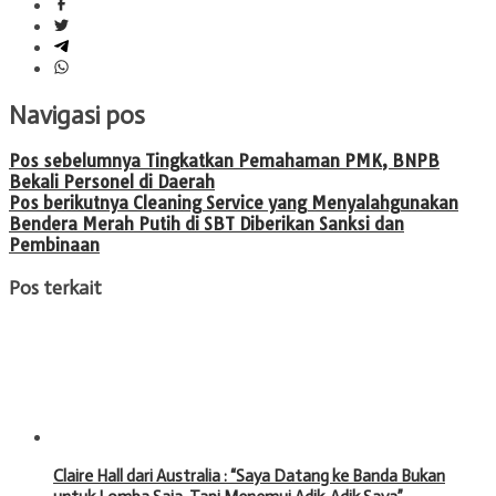
Navigasi pos
Pos sebelumnya
Tingkatkan Pemahaman PMK, BNPB
Bekali Personel di Daerah
Pos berikutnya
Cleaning Service yang Menyalahgunakan
Bendera Merah Putih di SBT Diberikan Sanksi dan
Pembinaan
Pos terkait
Claire Hall dari Australia : “Saya Datang ke Banda Bukan