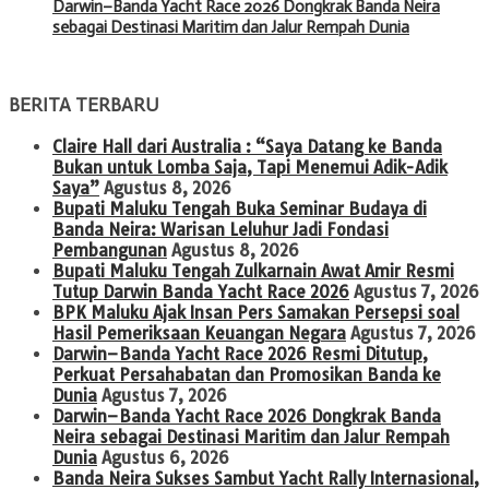
Darwin–Banda Yacht Race 2026 Dongkrak Banda Neira
sebagai Destinasi Maritim dan Jalur Rempah Dunia
BERITA TERBARU
Claire Hall dari Australia : “Saya Datang ke Banda
Bukan untuk Lomba Saja, Tapi Menemui Adik-Adik
Saya”
Agustus 8, 2026
Bupati Maluku Tengah Buka Seminar Budaya di
Banda Neira: Warisan Leluhur Jadi Fondasi
Pembangunan
Agustus 8, 2026
Bupati Maluku Tengah Zulkarnain Awat Amir Resmi
Tutup Darwin Banda Yacht Race 2026
Agustus 7, 2026
BPK Maluku Ajak Insan Pers Samakan Persepsi soal
Hasil Pemeriksaan Keuangan Negara
Agustus 7, 2026
Darwin–Banda Yacht Race 2026 Resmi Ditutup,
Perkuat Persahabatan dan Promosikan Banda ke
Dunia
Agustus 7, 2026
Darwin–Banda Yacht Race 2026 Dongkrak Banda
Neira sebagai Destinasi Maritim dan Jalur Rempah
Dunia
Agustus 6, 2026
Banda Neira Sukses Sambut Yacht Rally Internasional,