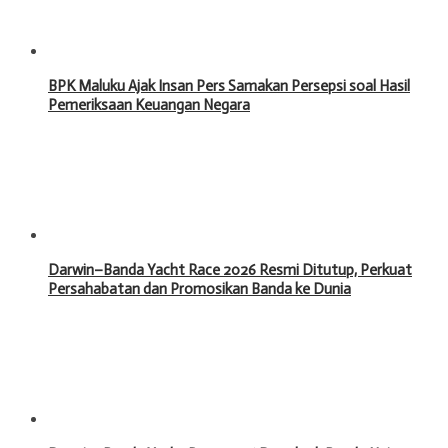
BPK Maluku Ajak Insan Pers Samakan Persepsi soal Hasil
Pemeriksaan Keuangan Negara
Darwin–Banda Yacht Race 2026 Resmi Ditutup, Perkuat
Persahabatan dan Promosikan Banda ke Dunia