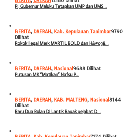
BERITA
,
DAERAH
12180 Dilihat
Pj. Gubernur Maluku Tetapkan UMP dan UMS…
BERITA
,
DAERAH
,
Kab. Kepulauan Tanimbar
9790
Dilihat
Rokok Ilegal Merk MARTIL BOLD dan H&#038…
BERITA
,
DAERAH
,
Nasional
9688 Dilihat
Putusan MK “Matikan” Nafsu P…
BERITA
,
DAERAH
,
KAB. MALTENG
,
Nasional
8144
Dilihat
Baru Dua Bulan Di Lantik Bapak pejabat D…
BERITA
,
Kab. Kepulauan Tanimbar
7274 Dilihat