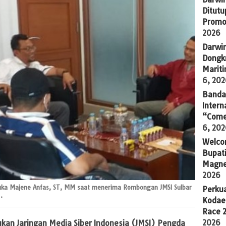
Ditutu
Promo
2026
Darwi
Dongkr
Marit
6, 20
Banda 
Intern
“Come
6, 20
Welco
Bupati
Magne
2026
rbuka Majene Anfas, ST, MM saat menerima Rombongan JMSI Sulbar
Perkua
.
Kodae
Race 
2026
ukan Jaringan Media Siber Indonesia (JMSI) Pengda