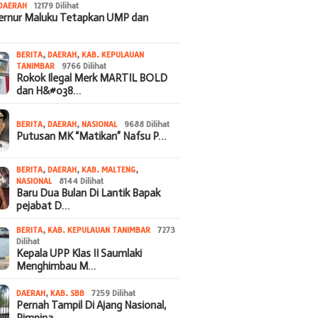
DAERAH
12179 Dilihat
bernur Maluku Tetapkan UMP dan
BERITA
,
DAERAH
,
KAB. KEPULAUAN
TANIMBAR
9766 Dilihat
Rokok Ilegal Merk MARTIL BOLD
dan H&#038…
BERITA
,
DAERAH
,
NASIONAL
9688 Dilihat
Putusan MK “Matikan” Nafsu P…
BERITA
,
DAERAH
,
KAB. MALTENG
,
NASIONAL
8144 Dilihat
Baru Dua Bulan Di Lantik Bapak
pejabat D…
BERITA
,
KAB. KEPULAUAN TANIMBAR
7273
Dilihat
Kepala UPP Klas II Saumlaki
Menghimbau M…
DAERAH
,
KAB. SBB
7259 Dilihat
Pernah Tampil Di Ajang Nasional,
Pimpina…