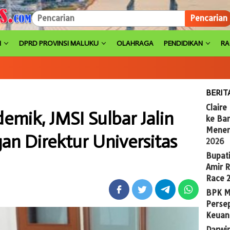
Pencarian
H
DPRD PROVINSI MALUKU
OLAHRAGA
PENDIDIKAN
R
BERIT
Claire
mik, JMSI Sulbar Jalin
ke Ba
Menem
n Direktur Universitas
2026
Bupat
Amir 
Race 
BPK M
Persep
Keuan
Darwi