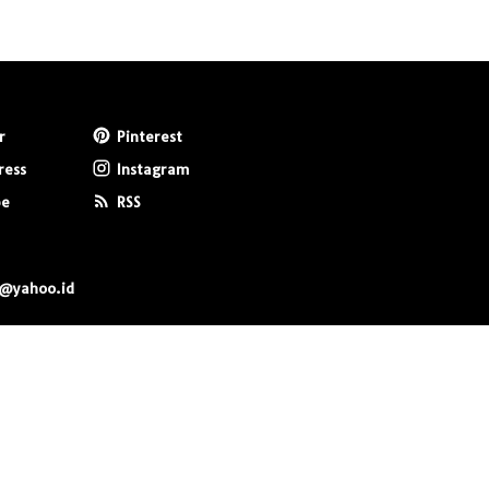
r
Pinterest
ress
Instagram
be
RSS
0@yahoo.id