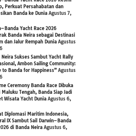
p, Perkuat Persahabatan dan
sikan Banda ke Dunia
Agustus 7,
n–Banda Yacht Race 2026
ak Banda Neira sebagai Destinasi
im dan Jalur Rempah Dunia
Agustus
26
Neira Sukses Sambut Yacht Rally
asional, Ambon Sailing Community:
 to Banda for Happiness”
Agustus
26
me Ceremony Banda Race Dibuka
 Maluku Tengah, Banda Siap Jadi
t Wisata Yacht Dunia
Agustus 6,
t Diplomasi Maritim Indonesia,
ral IX Sambut Sail Darwin–Banda
2026 di Banda Neira
Agustus 6,