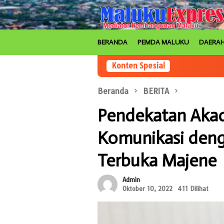
Loncat
ke
konten
BERANDA
PEMDA MALUKU
DAERA
Konten Spesial
Beranda
BERITA
Pendekatan Akade
Komunikasi denga
Terbuka Majene
Admin
Oktober 10, 2022
411 Dilihat