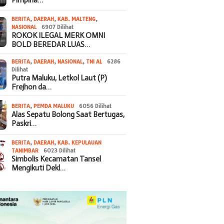
BERITA
,
DAERAH
,
KAB. MALTENG
,
NASIONAL
6907 Dilihat
ROKOK ILEGAL MERK OMNI
BOLD BEREDAR LUAS…
BERITA
,
DAERAH
,
NASIONAL
,
TNI AL
6286
Dilihat
Putra Maluku, Letkol Laut (P)
Frejhon da…
BERITA
,
PEMDA MALUKU
6056 Dilihat
Alas Sepatu Bolong Saat Bertugas,
Paskri…
BERITA
,
DAERAH
,
KAB. KEPULAUAN
TANIMBAR
6023 Dilihat
Simbolis Kecamatan Tansel
Mengikuti Dekl…