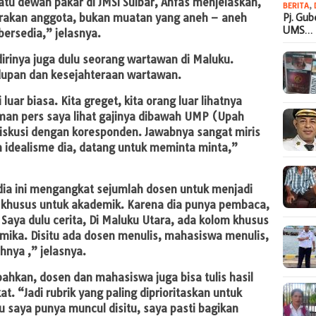
atu dewan pakar di JMSI Sulbar, Anfas menjelaskan,
BERITA
,
Pj. Gu
akan anggota, bukan muatan yang aneh – aneh
UMS…
bersedia,” jelasnya.
dirinya juga dulu seorang wartawan di Maluku.
dupan dan kesejahteraan wartawan.
 luar biasa. Kita greget, kita orang luar lihatnya
eman pers saya lihat gajinya dibawah UMP (Upah
diskusi dengan koresponden. Jawabnya sangat miris
n idealisme dia, datang untuk meminta minta,”
ia ini mengangkat sejumlah dosen untuk menjadi
k khusus untuk akademik. Karena dia punya pembaca,
 Saya dulu cerita, Di Maluku Utara, ada kolom khusus
ika. Disitu ada dosen menulis, mahasiswa menulis,
hnya ,” jelasnya.
ahkan, dosen dan mahasiswa juga bisa tulis hasil
. “Jadi rubrik yang paling diprioritaskan untuk
au saya punya muncul disitu, saya pasti bagikan