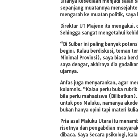
Ditanya kesediaan menjadi salah s
sepanjang muatannya mensejahter
mengarah ke muatan politik, saya 
Direktur UT Majene itu mengakui, 
Sehingga sangat mengetahui kehi
“Di Sulbar ini paling banyak potensi
begini. Kalau berdiskusi, teman t
Minimal Provinsi), saya biasa ber
saya dengar, akhirnya dia gadaika
ujarnya.
Anfas juga menyarankan, agar med
kolomnis. “Kalau perlu buka rubri
bila perlu mahasiswa (Dilibatkan).
untuk pos Maluku, namanya akedem
bukan hanya opini tapi materi kulia
Pria asal Maluku Utara itu menamb
risetnya dan pengabdian masyarakat
dibaca. Saya Secara psikologi, kal