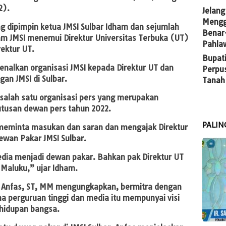
2).
Jelang
Mengg
ng dipimpin ketua JMSI Sulbar Idham dan sejumlah
Benar
am JMSI menemui Direktur Universitas Terbuka (UT)
Pahla
rektur UT.
Bupati
nalkan organisasi JMSI kepada Direktur UT dan
Perpu
an JMSI di Sulbar.
Tanah
alah satu organisasi pers yang merupakan
utusan dewan pers tahun 2022.
PALIN
 meminta masukan dan saran dan mengajak Direktur
ewan Pakar JMSI Sulbar.
dia menjadi dewan pakar. Bahkan pak Direktur UT
 Maluku,” ujar Idham.
e Anfas, ST, MM mengungkapkan, bermitra dengan
na perguruan tinggi dan media itu mempunyai visi
hidupan bangsa.