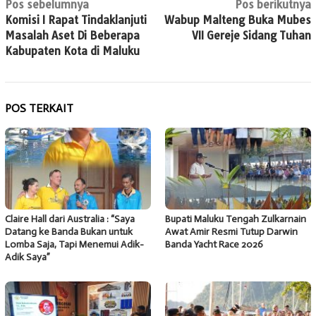
Navigasi
Pos sebelumnya
Pos berikutnya
Komisi I Rapat Tindaklanjuti
Wabup Malteng Buka Mubes
pos
Masalah Aset Di Beberapa
VII Gereje Sidang Tuhan
Kabupaten Kota di Maluku
POS TERKAIT
Claire Hall dari Australia : “Saya
Bupati Maluku Tengah Zulkarnain
Datang ke Banda Bukan untuk
Awat Amir Resmi Tutup Darwin
Lomba Saja, Tapi Menemui Adik-
Banda Yacht Race 2026
Adik Saya”