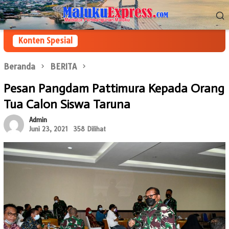
Loncat
Menu
ke
Mobile
konten
Konten Spesial
Beranda
BERITA
Pesan Pangdam Pattimura Kepada Orang
Tua Calon Siswa Taruna
Admin
Juni 23, 2021
358 Dilihat