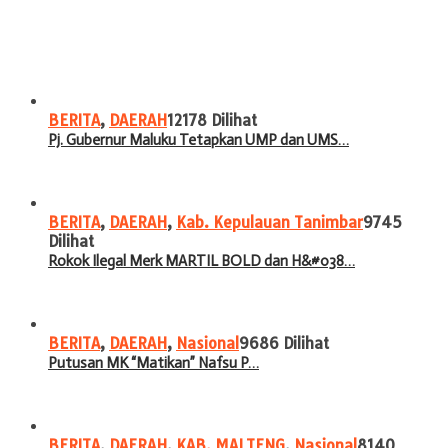
BERITA
,
DAERAH
12178 Dilihat
Pj. Gubernur Maluku Tetapkan UMP dan UMS…
BERITA
,
DAERAH
,
Kab. Kepulauan Tanimbar
9745
Dilihat
Rokok Ilegal Merk MARTIL BOLD dan H&#038…
BERITA
,
DAERAH
,
Nasional
9686 Dilihat
Putusan MK “Matikan” Nafsu P…
BERITA
,
DAERAH
,
KAB. MALTENG
,
Nasional
8140