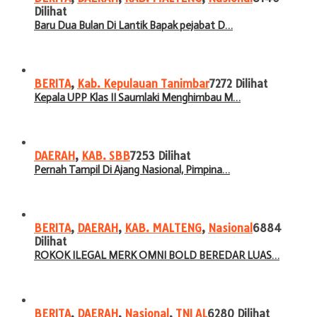
Dilihat
Baru Dua Bulan Di Lantik Bapak pejabat D…
BERITA
,
Kab. Kepulauan Tanimbar
7272 Dilihat
Kepala UPP Klas II Saumlaki Menghimbau M…
DAERAH
,
KAB. SBB
7253 Dilihat
Pernah Tampil Di Ajang Nasional, Pimpina…
BERITA
,
DAERAH
,
KAB. MALTENG
,
Nasional
6884
Dilihat
ROKOK ILEGAL MERK OMNI BOLD BEREDAR LUAS…
BERITA
,
DAERAH
,
Nasional
,
TNI AL
6280 Dilihat