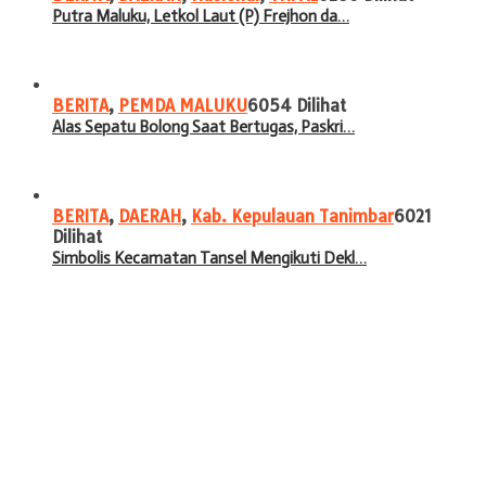
Putra Maluku, Letkol Laut (P) Frejhon da…
BERITA
,
PEMDA MALUKU
6054 Dilihat
Alas Sepatu Bolong Saat Bertugas, Paskri…
BERITA
,
DAERAH
,
Kab. Kepulauan Tanimbar
6021
Dilihat
Simbolis Kecamatan Tansel Mengikuti Dekl…