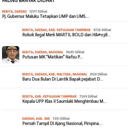
PALING BANYAK DILIHAT
BERITA
,
DAERAH
12177 Dilihat
Pj. Gubernur Maluku Tetapkan UMP dan UMS…
BERITA
,
DAERAH
,
KAB. KEPULAUAN TANIMBAR
9726 Dilihat
Rokok Ilegal Merk MARTIL BOLD dan H&#038…
BERITA
,
DAERAH
,
NASIONAL
9685 Dilihat
Putusan MK “Matikan” Nafsu P…
BERITA
,
DAERAH
,
KAB. MALTENG
,
NASIONAL
8128 Dilihat
Baru Dua Bulan Di Lantik Bapak pejabat D…
BERITA
,
KAB. KEPULAUAN TANIMBAR
7269 Dilihat
Kepala UPP Klas II Saumlaki Menghimbau M…
DAERAH
,
KAB. SBB
7251 Dilihat
Pernah Tampil Di Ajang Nasional, Pimpina…