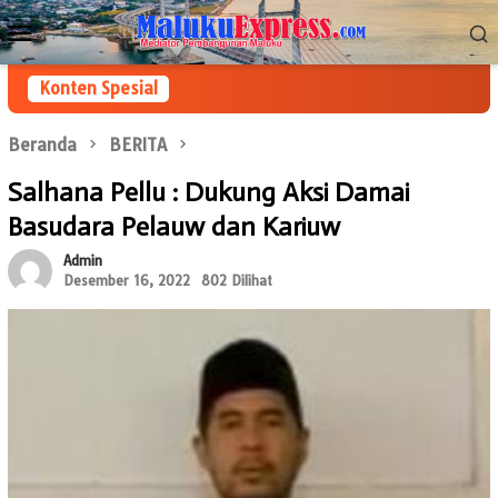
Loncat
Menu
ke
Mobile
konten
Konten Spesial
Beranda
BERITA
Salhana Pellu : Dukung Aksi Damai
Basudara Pelauw dan Kariuw
Admin
Desember 16, 2022
802 Dilihat