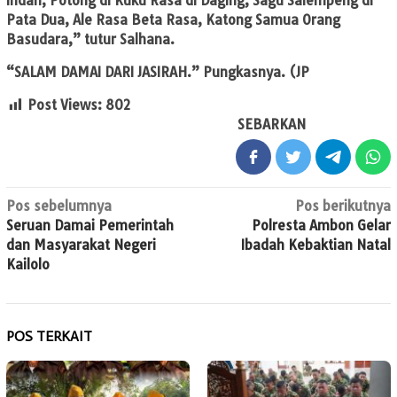
Indah, Potong di Kuku Rasa di Daging, Sagu Salempeng di
Pata Dua, Ale Rasa Beta Rasa, Katong Samua Orang
Basudara,” tutur Salhana.
“SALAM DAMAI DARI JASIRAH.” Pungkasnya. (JP
Post Views:
802
SEBARKAN
Navigasi
Pos sebelumnya
Pos berikutnya
Seruan Damai Pemerintah
Polresta Ambon Gelar
pos
dan Masyarakat Negeri
Ibadah Kebaktian Natal
Kailolo
POS TERKAIT