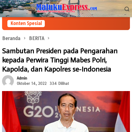
Loncat
Menu
ke
Mobile
konten
Konten Spesial
Beranda
BERITA
Sambutan Presiden pada Pengarahan
kepada Perwira Tinggi Mabes Polri,
Kapolda, dan Kapolres se-Indonesia
Admin
Oktober 14, 2022
334 Dilihat