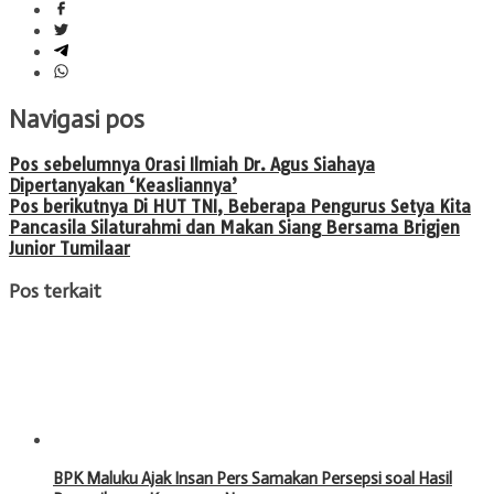
Navigasi pos
Pos sebelumnya
Orasi Ilmiah Dr. Agus Siahaya
Dipertanyakan ‘Keasliannya’
Pos berikutnya
Di HUT TNI, Beberapa Pengurus Setya Kita
Pancasila Silaturahmi dan Makan Siang Bersama Brigjen
Junior Tumilaar
Pos terkait
BPK Maluku Ajak Insan Pers Samakan Persepsi soal Hasil