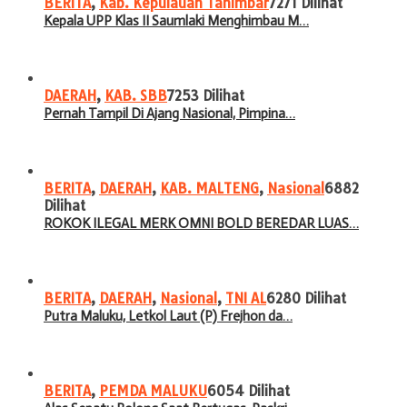
BERITA
,
Kab. Kepulauan Tanimbar
7271 Dilihat
Kepala UPP Klas II Saumlaki Menghimbau M…
DAERAH
,
KAB. SBB
7253 Dilihat
Pernah Tampil Di Ajang Nasional, Pimpina…
BERITA
,
DAERAH
,
KAB. MALTENG
,
Nasional
6882
Dilihat
ROKOK ILEGAL MERK OMNI BOLD BEREDAR LUAS…
BERITA
,
DAERAH
,
Nasional
,
TNI AL
6280 Dilihat
Putra Maluku, Letkol Laut (P) Frejhon da…
BERITA
,
PEMDA MALUKU
6054 Dilihat