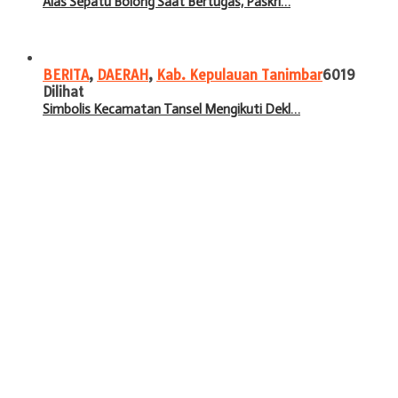
Alas Sepatu Bolong Saat Bertugas, Paskri…
BERITA
,
DAERAH
,
Kab. Kepulauan Tanimbar
6019
Dilihat
Simbolis Kecamatan Tansel Mengikuti Dekl…