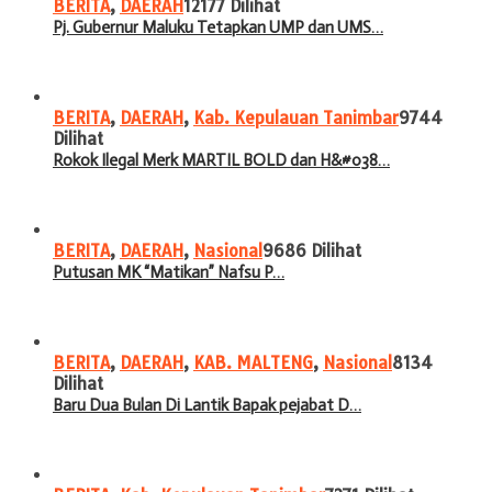
BERITA
,
DAERAH
12177 Dilihat
Pj. Gubernur Maluku Tetapkan UMP dan UMS…
BERITA
,
DAERAH
,
Kab. Kepulauan Tanimbar
9744
Dilihat
Rokok Ilegal Merk MARTIL BOLD dan H&#038…
BERITA
,
DAERAH
,
Nasional
9686 Dilihat
Putusan MK “Matikan” Nafsu P…
BERITA
,
DAERAH
,
KAB. MALTENG
,
Nasional
8134
Dilihat
Baru Dua Bulan Di Lantik Bapak pejabat D…