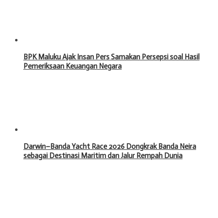
BPK Maluku Ajak Insan Pers Samakan Persepsi soal Hasil
Pemeriksaan Keuangan Negara
Darwin–Banda Yacht Race 2026 Dongkrak Banda Neira
sebagai Destinasi Maritim dan Jalur Rempah Dunia