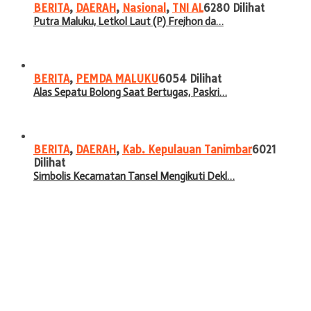
BERITA
,
DAERAH
,
Nasional
,
TNI AL
6280 Dilihat
Putra Maluku, Letkol Laut (P) Frejhon da…
BERITA
,
PEMDA MALUKU
6054 Dilihat
Alas Sepatu Bolong Saat Bertugas, Paskri…
BERITA
,
DAERAH
,
Kab. Kepulauan Tanimbar
6021
Dilihat
Simbolis Kecamatan Tansel Mengikuti Dekl…