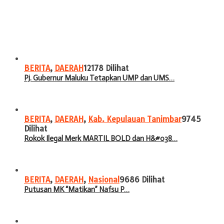
BERITA
,
DAERAH
12178 Dilihat
Pj. Gubernur Maluku Tetapkan UMP dan UMS…
BERITA
,
DAERAH
,
Kab. Kepulauan Tanimbar
9745
Dilihat
Rokok Ilegal Merk MARTIL BOLD dan H&#038…
BERITA
,
DAERAH
,
Nasional
9686 Dilihat
Putusan MK “Matikan” Nafsu P…