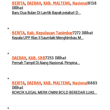
BERITA
,
DAERAH
,
KAB. MALTENG
,
Nasional
8138
Dilihat
Baru Dua Bulan Di Lantik Bapak pejabat D…
BERITA
,
Kab. Kepulauan Tanimbar
7272 Dilihat
Kepala UPP Klas II Saumlaki Menghimbau M…
DAERAH
,
KAB. SBB
7253 Dilihat
Pernah Tampil Di Ajang Nasional, Pimpina…
BERITA
,
DAERAH
,
KAB. MALTENG
,
Nasional
6883
Dilihat
ROKOK ILEGAL MERK OMNI BOLD BEREDAR LUAS…