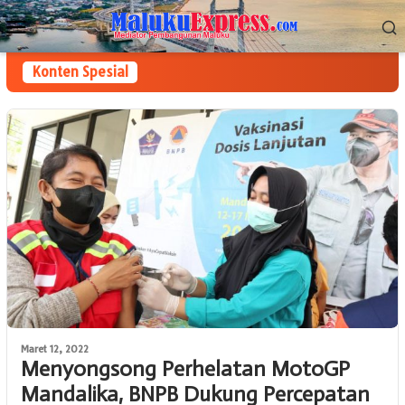
Loncat
Menu
ke
Mobile
konten
Konten Spesial
Maret 12, 2022
Menyongsong Perhelatan MotoGP
Mandalika, BNPB Dukung Percepatan