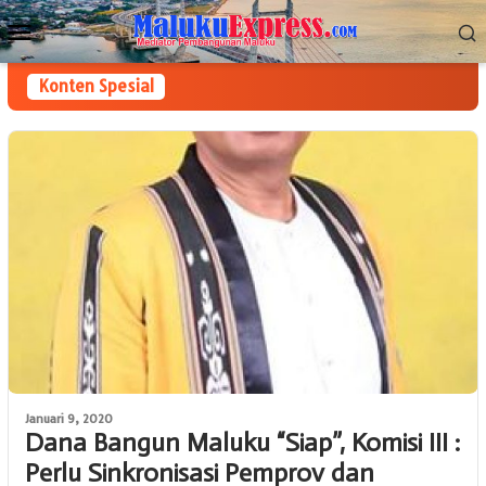
Loncat
Menu
ke
Mobile
konten
Konten Spesial
Januari 9, 2020
Dana Bangun Maluku “Siap”, Komisi III :
Perlu Sinkronisasi Pemprov dan