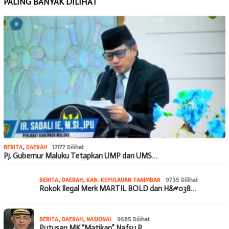
PALING BANYAK DILIHAT
BERITA
,
DAERAH
12177 Dilihat
Pj. Gubernur Maluku Tetapkan UMP dan UMS…
BERITA
,
DAERAH
,
KAB. KEPULAUAN TANIMBAR
9735 Dilihat
Rokok Ilegal Merk MARTIL BOLD dan H&#038…
BERITA
,
DAERAH
,
NASIONAL
9685 Dilihat
Putusan MK “Matikan” Nafsu P…