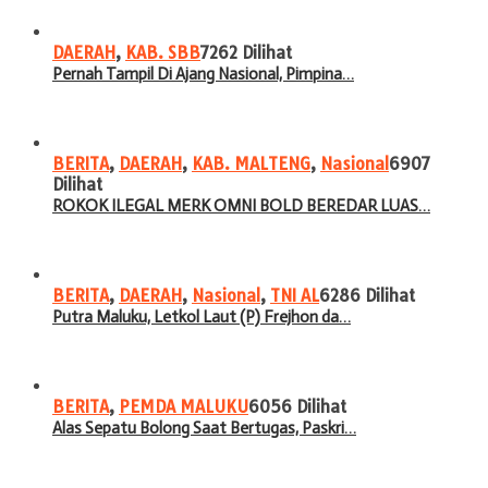
DAERAH
,
KAB. SBB
7262 Dilihat
Pernah Tampil Di Ajang Nasional, Pimpina…
BERITA
,
DAERAH
,
KAB. MALTENG
,
Nasional
6907
Dilihat
ROKOK ILEGAL MERK OMNI BOLD BEREDAR LUAS…
BERITA
,
DAERAH
,
Nasional
,
TNI AL
6286 Dilihat
Putra Maluku, Letkol Laut (P) Frejhon da…
BERITA
,
PEMDA MALUKU
6056 Dilihat
Alas Sepatu Bolong Saat Bertugas, Paskri…