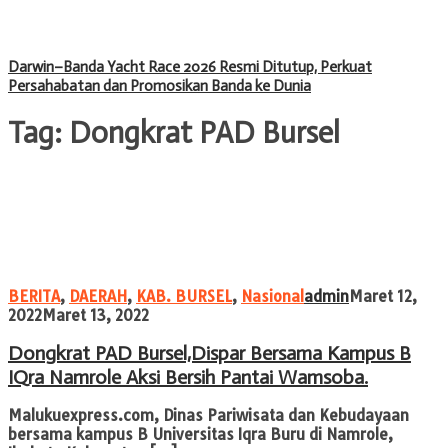
Darwin–Banda Yacht Race 2026 Resmi Ditutup, Perkuat
Persahabatan dan Promosikan Banda ke Dunia
Tag:
Dongkrat PAD Bursel
BERITA
,
DAERAH
,
KAB. BURSEL
,
Nasional
admin
Maret 12,
2022
Maret 13, 2022
Dongkrat PAD Bursel,Dispar Bersama Kampus B
IQra Namrole Aksi Bersih Pantai Wamsoba.
Malukuexpress.com, Dinas Pariwisata dan Kebudayaan
bersama kampus B Universitas Iqra Buru di Namrole,