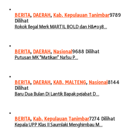
BERITA
,
DAERAH
,
Kab. Kepulauan Tanimbar
9789
Dilihat
Rokok Ilegal Merk MARTIL BOLD dan H&#038…
BERITA
,
DAERAH
,
Nasional
9688 Dilihat
Putusan MK “Matikan” Nafsu P…
BERITA
,
DAERAH
,
KAB. MALTENG
,
Nasional
8144
Dilihat
Baru Dua Bulan Di Lantik Bapak pejabat D…
BERITA
,
Kab. Kepulauan Tanimbar
7274 Dilihat
Kepala UPP Klas II Saumlaki Menghimbau M…