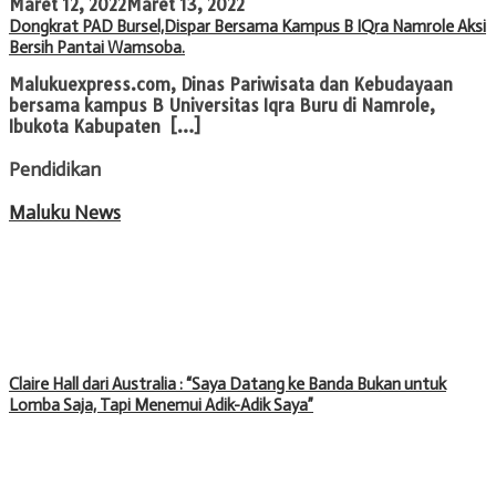
Maret 12, 2022
Maret 13, 2022
Dongkrat PAD Bursel,Dispar Bersama Kampus B IQra Namrole Aksi
Bersih Pantai Wamsoba.
Malukuexpress.com, Dinas Pariwisata dan Kebudayaan
bersama kampus B Universitas Iqra Buru di Namrole,
Ibukota Kabupaten […]
Pendidikan
Maluku News
Claire Hall dari Australia : “Saya Datang ke Banda Bukan untuk
Lomba Saja, Tapi Menemui Adik-Adik Saya”