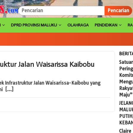
Pencarian
H
DPRD PROVINSI MALUKU
OLAHRAGA
PENDIDIKAN
R
BERIT
Satuan
ktur Jalan Waisarissa Kaibobu
Pering
Komit
Mengu
Infrastruktur Jalan Waisarissa-Kaibobu yang
Rakya
ini […]
Maju”
JELAN
MALUK
PUTIH
KEBA
Claire