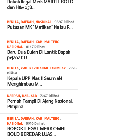
Rokok Ilegal Merk MARTIL BOLD
dan H&#038…
BERITA
,
DAERAH
,
NASIONAL
9697 Dilihat
Putusan MK “Matikan” Nafsu P…
BERITA
,
DAERAH
,
KAB. MALTENG
,
NASIONAL
8147 Dilihat
Baru Dua Bulan Di Lantik Bapak
pejabat D…
BERITA
,
KAB. KEPULAUAN TANIMBAR
7275
Dilihat
Kepala UPP Klas II Saumlaki
Menghimbau M…
DAERAH
,
KAB. SBB
7267 Dilihat
Pernah Tampil Di Ajang Nasional,
Pimpina…
BERITA
,
DAERAH
,
KAB. MALTENG
,
NASIONAL
6916 Dilihat
ROKOK ILEGAL MERK OMNI
BOLD BEREDAR LUAS…