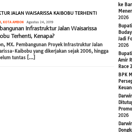
ke Ba
Menem
UR JALAN WAISARISSA KAIBOBU TERHENTI
2026
admin
H
,
KOTA AMBON
Agustus 24, 2019
Bupat
angunan Infrastruktur Jalan Waisarissa
Budaya
obu Terhenti, Kenapa?
Jadi 
n, MX. Pembangunan Proyek Infrastruktur Jalan
2026
arissa-Kaibobu yang dikerjakan sejak 2006, hingga
Bupat
belum tuntas […]
Amir 
Race 
BPK M
Persep
Keuan
Darwi
Ditutu
Promo
2026
Darwi
Dongkr