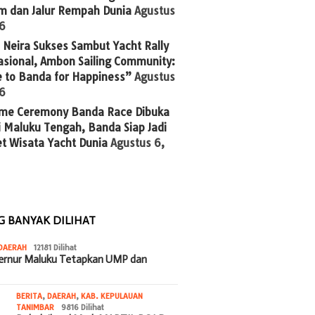
im dan Jalur Rempah Dunia
Agustus
26
Neira Sukses Sambut Yacht Rally
asional, Ambon Sailing Community:
 to Banda for Happiness”
Agustus
26
me Ceremony Banda Race Dibuka
 Maluku Tengah, Banda Siap Jadi
t Wisata Yacht Dunia
Agustus 6,
G BANYAK DILIHAT
DAERAH
12181 Dilihat
bernur Maluku Tetapkan UMP dan
BERITA
,
DAERAH
,
KAB. KEPULAUAN
TANIMBAR
9816 Dilihat