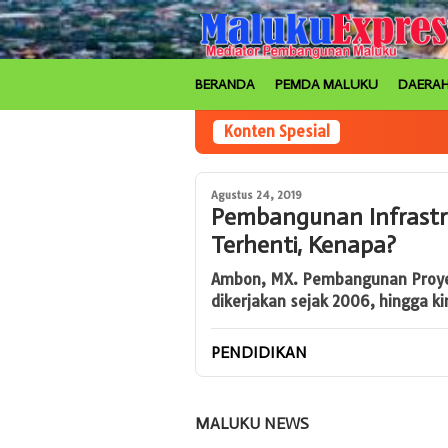
Loncat
ke
konten
BERANDA
PEMDA MALUKU
DAERA
Konten Spesial
Agustus 24, 2019
Pembangunan Infrastru
Terhenti, Kenapa?
Ambon, MX. Pembangunan Proyek 
dikerjakan sejak 2006, hingga k
PENDIDIKAN
MALUKU NEWS