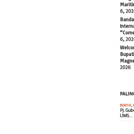
Marit
6, 20
Banda 
Intern
“Come
6, 20
Welco
Bupati
Magne
2026
PALIN
BERITA
,
Pj. Gu
UMS…