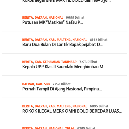
Rokok Ilegal Merk MARTIL BOLD dan H&#038…
BERITA
,
DAERAH
,
NASIONAL
9688 Dilihat
Putusan MK “Matikan” Nafsu P…
BERITA
,
DAERAH
,
KAB. MALTENG
,
NASIONAL
8142 Dilihat
Baru Dua Bulan Di Lantik Bapak pejabat D…
BERITA
,
KAB. KEPULAUAN TANIMBAR
7273 Dilihat
Kepala UPP Klas II Saumlaki Menghimbau M…
DAERAH
,
KAB. SBB
7258 Dilihat
Pernah Tampil Di Ajang Nasional, Pimpina…
BERITA
,
DAERAH
,
KAB. MALTENG
,
NASIONAL
6895 Dilihat
ROKOK ILEGAL MERK OMNI BOLD BEREDAR LUAS…
BERITA
,
DAERAH
,
NASIONAL
,
TNI AL
6285 Dilihat