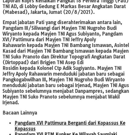
Laporan Koprs Kenaikan Pangkat 18 Perwira Tinggi (Pati)
TNI AD, di Lobby Gedung E Markas Besar Angkatan Darat
(Mabesad), Jakarta, Jumat (20/8/2021).
Empat jabatan Pati yang diserahterimakan antara lain,
Pangdam III/Siliwangi dari
Mayjen TNI Nugroho Budi
Wiryanto
kepada
Mayjen TNI Agus Subiyanto
, Pangdam
XVI/Pattimura dari
Mayjen TNI Jeffry Apoly
Rahawarin
kepada
Mayjen TNI Bambang Ismawan
, Asintel
Kasad dari Mayjen TNI Bambang Ismawan kepada
Mayjen
TNI Suko Pranoto
dan Direktur Topografi Angkatan Darat
(Dirtoppad) dari
Brigjen TNI Asep Edi
Rosidin
kepada
Kolonel Ctp Adik Sugiyanto.
Mayjen TNI
Jeffry Apoly Rahawarin menduduki jabatan baru sebagai
Pangkogabwilhan III, Mayjen TNI Nugroho Budi Wiryanto
menduduki jabatan baru sebagai Irjenad, Mayjen TNI Agus
Subiyanto sebelumnya menjabat Danpampres, sedangkan
Mayjen TNI Suko Pranoto sebelumnya menjabat Wakil
Irjenad.
Bacaan Lainnya
Pangdam XVI Pattimura Berganti dari Kopassus Ke
Kopassus
Pangdam XVI PTM Kunker Ke Wilayah Saumlaki