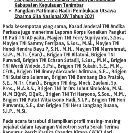
Kabupaten Kepulauan Tanimbar
Pangdam Pattimura Hadiri Pembukaan Utsawa
Dharma Gita Nasional XIV Tahun 2021
Pada kesempatan yang sama, Kasad Jenderal TNI Andika
Perkasa juga menerima Laporan Korps Kenaikan Pangkat
18 Pati TNI AD yaitu, Mayjen TNI Ferry Supriyanto, S.Sos.,
Mayjen TNI Sammy Ferrijana, S.Sos., M.Si., Mayjen TNI
Hendi Hendra Bayu P, S.H., M.H., Mayjen TNI Marrahmat,
S.I.P., M.Tr. (Han)., Brigjen TNI Alfatoni, Brigjen TNI
Purwadi, Brigjen TNI Echsan Sutadji, S.Sos., M.M., Brigjen
TNI Werdi Widodo, S.Psi., Brigjen TNI Sukabi, S.E., M.M.,
CFrA., Brigjen TNI Jimmy Alexander Adirman, S.E.., Brigjen
TNI Suteikno Suleman, Brigjen TNI Bambang Eko Pratolo,
S.E., M.Tr. (Han)., Brigjen TNI drg. Moch. Zaelani, Sp.
Pros., M.A.R.S., Brigjen TNI Dr Drs Luhut Simbolon, M.Si.
M.M CIQnR, CIQaR., Brigjen TNI Tri Haryono, S.Sos., M.M.,
Brigjen TNI Putut Witjaksono Hadi, S.I.P., Brigjen TNI Heri
Purwanto, S.E., dan Brigjen TNI Heru Langlang Buana,
S.I.P., M.Si.
Pada acara tersebut ditampilkan profil masing-masing
pejabat dalam tayangan Videotron serta Serah Terima
Pengurus Persit Kartika Chandra Kirana (KCK) dari