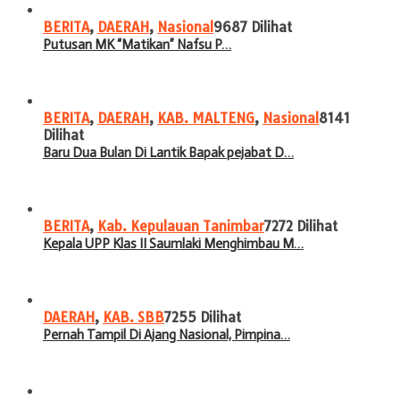
BERITA
,
DAERAH
,
Nasional
9687 Dilihat
Putusan MK “Matikan” Nafsu P…
BERITA
,
DAERAH
,
KAB. MALTENG
,
Nasional
8141
Dilihat
Baru Dua Bulan Di Lantik Bapak pejabat D…
BERITA
,
Kab. Kepulauan Tanimbar
7272 Dilihat
Kepala UPP Klas II Saumlaki Menghimbau M…
DAERAH
,
KAB. SBB
7255 Dilihat
Pernah Tampil Di Ajang Nasional, Pimpina…