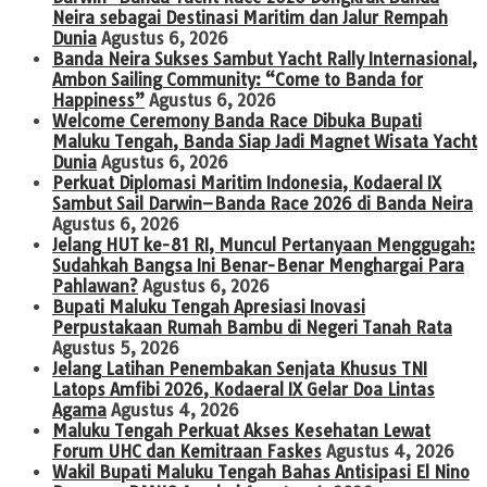
Neira sebagai Destinasi Maritim dan Jalur Rempah
Dunia
Agustus 6, 2026
Banda Neira Sukses Sambut Yacht Rally Internasional,
Ambon Sailing Community: “Come to Banda for
Happiness”
Agustus 6, 2026
Welcome Ceremony Banda Race Dibuka Bupati
Maluku Tengah, Banda Siap Jadi Magnet Wisata Yacht
Dunia
Agustus 6, 2026
Perkuat Diplomasi Maritim Indonesia, Kodaeral IX
Sambut Sail Darwin–Banda Race 2026 di Banda Neira
Agustus 6, 2026
Jelang HUT ke-81 RI, Muncul Pertanyaan Menggugah:
Sudahkah Bangsa Ini Benar-Benar Menghargai Para
Pahlawan?
Agustus 6, 2026
Bupati Maluku Tengah Apresiasi Inovasi
Perpustakaan Rumah Bambu di Negeri Tanah Rata
Agustus 5, 2026
Jelang Latihan Penembakan Senjata Khusus TNI
Latops Amfibi 2026, Kodaeral IX Gelar Doa Lintas
Agama
Agustus 4, 2026
Maluku Tengah Perkuat Akses Kesehatan Lewat
Forum UHC dan Kemitraan Faskes
Agustus 4, 2026
Wakil Bupati Maluku Tengah Bahas Antisipasi El Nino