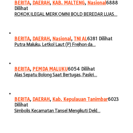
BERITA
,
DAERAH
,
KAB. MALTENG
,
Nasional
6888
Dilihat
ROKOK ILEGAL MERK OMNI BOLD BEREDAR LUAS…
BERITA
,
DAERAH
,
Nasional
,
TNI AL
6281 Dilihat
Putra Maluku, Letkol Laut (P) Frejhon da…
BERITA
,
PEMDA MALUKU
6054 Dilihat
Alas Sepatu Bolong Saat Bertugas, Paskri…
BERITA
,
DAERAH
,
Kab. Kepulauan Tanimbar
6023
Dilihat
Simbolis Kecamatan Tansel Mengikuti Dekl…