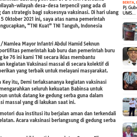
BERITA
,
ilayah-wilayah desa-desa terpencil yang ada di
Pj. Gu
dan strategis bagi suksesnya vaksinasi. Di hari ulang
UMS…
 5 Oktober 2021 ini, saya atas nama pemerintah
ngucapkan, “TNI Kuat” TNI Tanguh, Indonesia
/Namlea Mayor Infantri Abdul Hamid Seknun
ortifitas pemerintah kab buru dan pemerintah buru
ng ke 76 ini kami TNI secara iklas membantu
 kegiatan Vaksinasi massal di secara kolektif di
erikan yang terbaik untuk melayani masyarakat.
 Key itu, Demi terlaksananya kegiatan vaksinasi
 mengarahkan seluruh kekuatan Babinsa untuk
un untuk datang ke gedung serba guna dalam
i massal yang di lakukan saat ini.
motori dua institusi itu berjalan aman dan terkendali
latan. Acara vaksinasi berlangsung di gedung serba