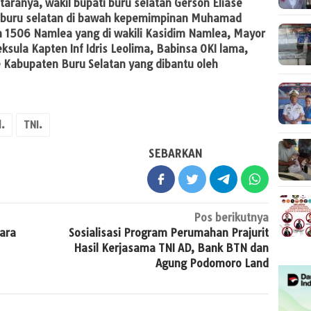
ntaranya, wakil bupati buru selatan Gerson Eliase
Kab buru selatan di bawah kepemimpinan Muhamad
m 1506 Namlea yang di wakili Kasidim Namlea, Mayor
ksula Kapten Inf Idris Leolima, Babinsa OKI lama,
 Kabupaten Buru Selatan yang dibantu oleh
l.
TNI.
SEBARKAN
Pos berikutnya
ara
Sosialisasi Program Perumahan Prajurit
Hasil Kerjasama TNI AD, Bank BTN dan
Agung Podomoro Land