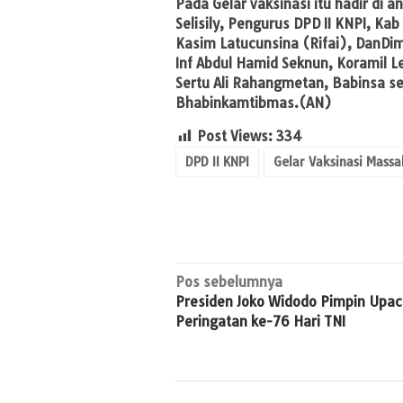
Pada Gelar vaksinasi itu hadir di a
Selisily, Pengurus DPD II KNPI, 
Kasim Latucunsina (Rifai), DanDi
Inf Abdul Hamid Seknun, Koramil Le
Sertu Ali Rahangmetan, Babinsa se
Bhabinkamtibmas.(AN)
Post Views:
334
DPD II KNPI
Gelar Vaksinasi Massa
Navigasi
Pos sebelumnya
Presiden Joko Widodo Pimpin Upac
pos
Peringatan ke-76 Hari TNI