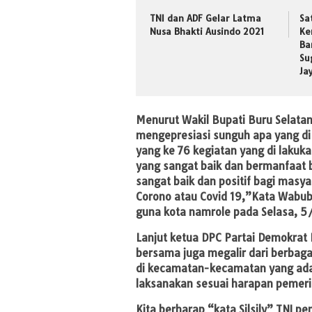
TNI dan ADF Gelar Latma
Sa
Nusa Bhakti Ausindo 2021
Ke
Ba
Su
Ja
Menurut Wakil Bupati Buru Selatan
mengepresiasi sunguh apa yang d
yang ke 76 kegiatan yang di lakuk
yang sangat baik dan bermanfaat 
sangat baik dan positif bagi masy
Corono atau Covid 19,”Kata Wabub
guna kota namrole pada Selasa, 5
Lanjut ketua DPC Partai Demokrat 
bersama juga megalir dari berbaga
di kecamatan-kecamatan yang ada 
laksanakan sesuai harapan pemeri
Kita berharap “kata Silsily” TNI p