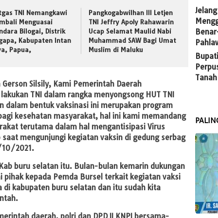
Jelang
tgas TNI Nemangkawi
Pangkogabwilhan III Letjen
Mengg
mbali Menguasai
TNI Jeffry Apoly Rahawarin
Benar
ndara Bilogai, Distrik
Ucap Selamat Maulid Nabi
gapa, Kabupaten Intan
Muhammad SAW Bagi Umat
Pahla
ya, Papua,
Muslim di Maluku
Bupati
Perpu
Tanah
 Gerson Silsily, Kami Pemerintah Daerah
i lakukan TNI dalam rangka menyongsong HUT TNI
an dalam bentuk vaksinasi ini merupakan program
bagi kesehatan masyarakat, hal ini kami memandang
PALIN
arakat terutama dalam hal mengantisipasi Virus
 saat mengunjungi kegiatan vaksin di gedung serbag
/10/2021.
Kab buru selatan itu. Bulan-bulan kemarin dukungan
i pihak kepada Pemda Bursel terkait kegiatan vaksi
di kabupaten buru selatan dan itu sudah kita
ntah.
emerintah daerah, polri dan DPD II KNPI bersama-