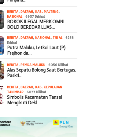
BERITA
,
DAERAH
,
KAB. MALTENG
,
NASIONAL
6907 Dilihat
ROKOK ILEGAL MERK OMNI
BOLD BEREDAR LUAS…
BERITA
,
DAERAH
,
NASIONAL
,
TNI AL
6286
Dilihat
Putra Maluku, Letkol Laut (P)
Frejhon da…
BERITA
,
PEMDA MALUKU
6056 Dilihat
Alas Sepatu Bolong Saat Bertugas,
Paskri…
BERITA
,
DAERAH
,
KAB. KEPULAUAN
TANIMBAR
6023 Dilihat
Simbolis Kecamatan Tansel
Mengikuti Dekl…