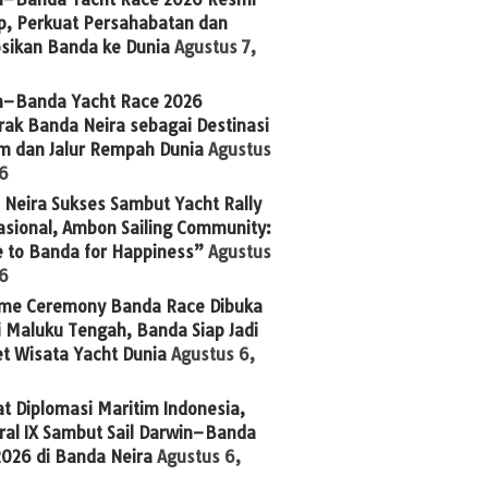
p, Perkuat Persahabatan dan
sikan Banda ke Dunia
Agustus 7,
n–Banda Yacht Race 2026
ak Banda Neira sebagai Destinasi
im dan Jalur Rempah Dunia
Agustus
26
Neira Sukses Sambut Yacht Rally
asional, Ambon Sailing Community:
 to Banda for Happiness”
Agustus
26
me Ceremony Banda Race Dibuka
 Maluku Tengah, Banda Siap Jadi
t Wisata Yacht Dunia
Agustus 6,
t Diplomasi Maritim Indonesia,
ral IX Sambut Sail Darwin–Banda
2026 di Banda Neira
Agustus 6,