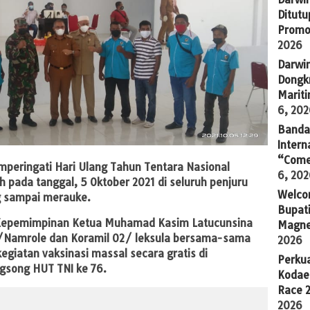
Ditutu
Promo
2026
Darwi
Dongkr
Marit
6, 20
Banda 
Intern
“Come
peringati Hari Ulang Tahun Tentara Nasional
6, 20
h pada tanggal, 5 Oktober 2021 di seluruh penjuru
Welco
ng sampai merauke.
Bupati
wah Kepemimpinan Ketua Muhamad Kasim Latucunsina
Magne
/Namrole dan Koramil 02/ leksula bersama-sama
2026
giatan vaksinasi massal secara gratis di
Perkua
song HUT TNI ke 76.
Kodae
Race 
2026