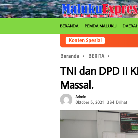
Loncat
ke
konten
BERANDA
PEMDA MALUKU
DAERA
Konten Spesial
Beranda
BERITA
TNI dan DPD II K
Massal.
Admin
Oktober 5, 2021
334 Dilihat