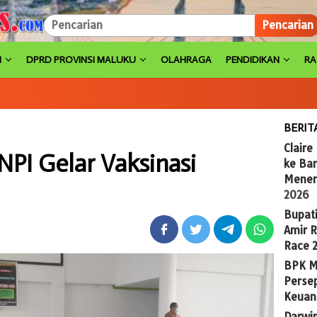
Pencarian
H
DPRD PROVINSI MALUKU
OLAHRAGA
PENDIDIKAN
R
BERIT
Claire
NPI Gelar Vaksinasi
ke Ba
Menem
2026
Bupat
Amir 
Race 
BPK M
Persep
Keuan
Darwi