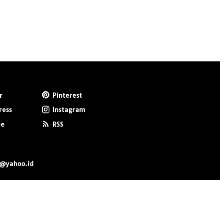
r
Pinterest
ress
Instagram
be
RSS
0@yahoo.id