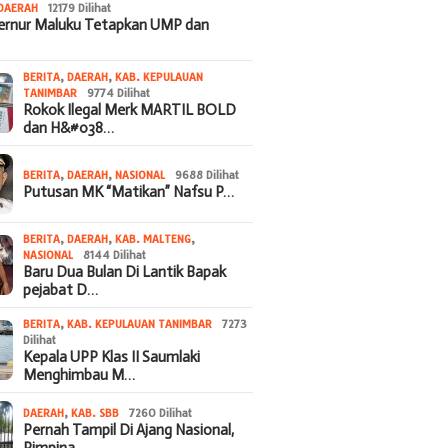
DAERAH
12179 Dilihat
bernur Maluku Tetapkan UMP dan
BERITA
,
DAERAH
,
KAB. KEPULAUAN
TANIMBAR
9774 Dilihat
Rokok Ilegal Merk MARTIL BOLD
dan H&#038…
BERITA
,
DAERAH
,
NASIONAL
9688 Dilihat
Putusan MK “Matikan” Nafsu P…
BERITA
,
DAERAH
,
KAB. MALTENG
,
NASIONAL
8144 Dilihat
Baru Dua Bulan Di Lantik Bapak
pejabat D…
BERITA
,
KAB. KEPULAUAN TANIMBAR
7273
Dilihat
Kepala UPP Klas II Saumlaki
Menghimbau M…
DAERAH
,
KAB. SBB
7260 Dilihat
Pernah Tampil Di Ajang Nasional,
Pimpina…