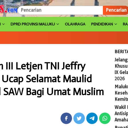
Pencarian
H
DPRD PROVINSI MALUKU
OLAHRAGA
PENDIDIKAN
R
BERIT
Jelan
III Letjen TNI Jeffry
Khusus
IX Gel
 Ucap Selamat Maulid
2026
Maluk
 SAW Bagi Umat Muslim
Keseh
Kemit
Wakil
Antis
Amaha
Bupat