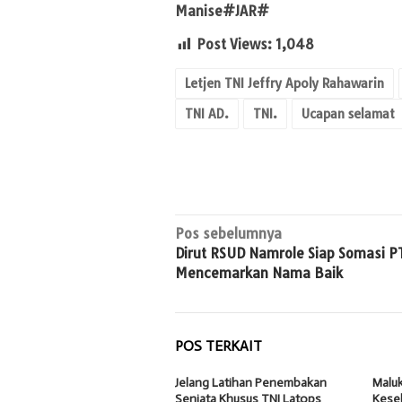
Manise#JAR#
Post Views:
1,048
Letjen TNI Jeffry Apoly Rahawarin
TNI AD.
TNI.
Ucapan selamat
Navigasi
Pos sebelumnya
Dirut RSUD Namrole Siap Somasi P
pos
Mencemarkan Nama Baik
POS TERKAIT
Jelang Latihan Penembakan
Malu
Senjata Khusus TNI Latops
Kese