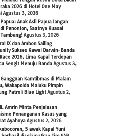
raka 2026 di Hotel One May
i
Agustus 3, 2026
Papua: Anak Asli Papua Jangan
adi Penonton, Saatnya Kuasai
s Tambang!
Agustus 3, 2026
al IX dan Ambon Sailing
nity Sukses Kawal Darwin-Banda
 Race 2026, Lima Kapal Terdepan
cu Sengit Menuju Banda
Agustus 3,
 Gangguan Kamtibmas di Malam
u, Wakapolda Maluku Pimpin
ng Patroli Blue Light
Agustus 2,
i. Amrin Minta Penjelasan
isme Penanganan Kasus yang
rat Ayahnya
Agustus 2, 2026
kebocoran, 5 awak Kapal Yuni
 berhasil diselamatkan Tim SAR