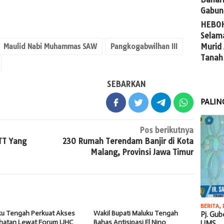
Gabun
HEBOH
Selam
Maulid Nabi Muhammas SAW
Pangkogabwilhan III
Murid
Tanah
SEBARKAN
PALIN
Pos berikutnya
TT Yang
230 Rumah Terendam Banjir di Kota
Malang, Provinsi Jawa Timur
BERITA
,
ku Tengah Perkuat Akses
Wakil Bupati Maluku Tengah
Pj. Gu
hatan Lewat Forum UHC
Bahas Antisipasi El Nino
UMS…