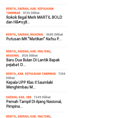
BERITA
,
DAERAH
,
KAB. KEPULAUAN
TANIMBAR
9720 Dilihat
Rokok Ilegal Merk MARTIL BOLD
dan H&#038…
BERITA
,
DAERAH
,
NASIONAL
9685 Dilihat
Putusan MK “Matikan” Nafsu P…
BERITA
,
DAERAH
,
KAB. MALTENG
,
NASIONAL
8126 Dilihat
Baru Dua Bulan Di Lantik Bapak
pejabat D…
BERITA
,
KAB. KEPULAUAN TANIMBAR
7269
Dilihat
Kepala UPP Klas II Saumlaki
Menghimbau M…
DAERAH
,
KAB. SBB
7249 Dilihat
Pernah Tampil Di Ajang Nasional,
Pimpina…
BERITA
,
DAERAH
,
KAB. MALTENG
,