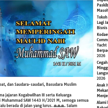
Paskib
Masoh
Tokoh 
Lagi J
Bisni
Kodaer
Commu
Yacht
Berpa
2026
Cegah
Mingg
Langsu
2026
at, dan Saudara-saudari, Basudara Muslim
Anak H
Mekan
a jajaran Kogabwilhan III serta Keluarga
Menje
bi Muhammad SAW 1443 H/2021 M, semoga semua
Alami 
alu berada di jalan yang lurus. 🙏🙏🙏. Salam
Bahari