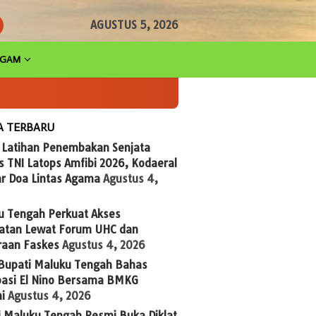
AGUSTUS 5, 2026
AGAM
A TERBARU
g Latihan Penembakan Senjata
 TNI Latops Amfibi 2026, Kodaeral
ar Doa Lintas Agama
Agustus 4,
u Tengah Perkuat Akses
atan Lewat Forum UHC dan
raan Faskes
Agustus 4, 2026
 Bupati Maluku Tengah Bahas
ipasi El Nino Bersama BMKG
i
Agustus 4, 2026
i Maluku Tengah Resmi Buka Diklat