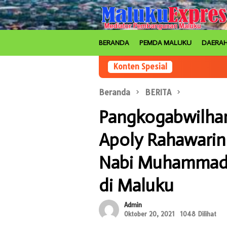
Loncat
ke
konten
BERANDA
PEMDA MALUKU
DAERA
Konten Spesial
Beranda
BERITA
Pangkogabwilhan 
Apoly Rahawarin
Nabi Muhammad
di Maluku
Admin
Oktober 20, 2021
1048 Dilihat