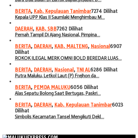
BERITA
,
Kab. Kepulauan Tanimbar
7274 Dilihat
Kepala UPP Klas II Saumlaki Menghimbau M…
DAERAH
,
KAB. SBB
7262 Dilihat
Pernah Tampil Di Ajang Nasional, Pimpina…
BERITA
,
DAERAH
,
KAB. MALTENG
,
Nasional
6907
Dilihat
ROKOK ILEGAL MERK OMNI BOLD BEREDAR LUAS…
BERITA
,
DAERAH
,
Nasional
,
TNI AL
6286 Dilihat
Putra Maluku, Letkol Laut (P) Frejhon da…
BERITA
,
PEMDA MALUKU
6056 Dilihat
Alas Sepatu Bolong Saat Bertugas, Paskri…
BERITA
,
DAERAH
,
Kab. Kepulauan Tanimbar
6023
Dilihat
Simbolis Kecamatan Tansel Mengikuti Dekl…