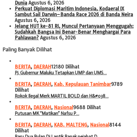
Dunia
Agustus 6, 2026
Perkuat Diplomasi Maritim Indonesia, Kodaeral IX
Sambut Sail Darwin–Banda Race 2026 di Banda Neira
Agustus 6, 2026
Jelang HUT ke-81 RI, Muncul Pertanyaan Menggugah:
Sudahkah Bangsa Ini Benar-Benar Menghargai Para
Pahlawan?
Agustus 6, 2026
Paling Banyak Dilihat
BERITA
,
DAERAH
12180 Dilihat
Pj. Gubernur Maluku Tetapkan UMP dan UMS…
BERITA
,
DAERAH
,
Kab. Kepulauan Tanimbar
9789
Dilihat
Rokok Ilegal Merk MARTIL BOLD dan H&#038…
BERITA
,
DAERAH
,
Nasional
9688 Dilihat
Putusan MK “Matikan” Nafsu P…
BERITA
,
DAERAH
,
KAB. MALTENG
,
Nasional
8144
Dilihat
Baru Dua Bulan Di Lantik Bapak pejabat D…