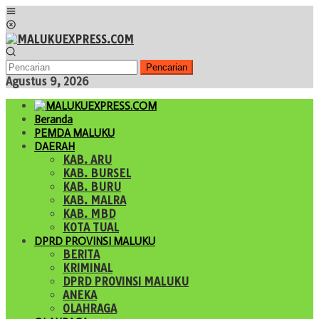
Loncat
Menu
ke
Mobile
konten
Pencarian
Agustus 9, 2026
Beranda
PEMDA MALUKU
DAERAH
KAB. ARU
KAB. BURSEL
KAB. BURU
KAB. MALRA
KAB. MBD
KOTA TUAL
DPRD PROVINSI MALUKU
BERITA
KRIMINAL
DPRD PROVINSI MALUKU
ANEKA
OLAHRAGA