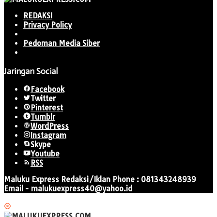
REDAKSI
Privacy Policy
Pedoman Media Siber
Jaringan Social
Facebook
Twitter
Pinterest
Tumblr
WordPress
Instagram
Skype
Youtube
RSS
Maluku Express Redaksi/Iklan Phone : 081343248939
Email - malukuexpress40@yahoo.id