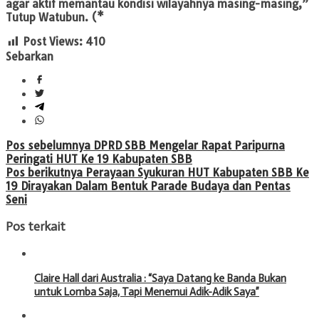
agar aktif memantau kondisi wilayahnya masing-masing,”
Tutup Watubun. (*
Post Views:
410
Sebarkan
Navigasi
Pos sebelumnya
DPRD SBB Mengelar Rapat Paripurna
Peringati HUT Ke 19 Kabupaten SBB
pos
Pos berikutnya
Perayaan Syukuran HUT Kabupaten SBB Ke
19 Dirayakan Dalam Bentuk Parade Budaya dan Pentas
Seni
Pos terkait
Claire Hall dari Australia : “Saya Datang ke Banda Bukan
untuk Lomba Saja, Tapi Menemui Adik-Adik Saya”