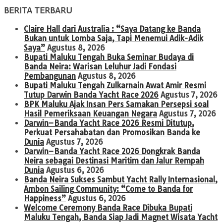
BERITA TERBARU
Claire Hall dari Australia : “Saya Datang ke Banda
Bukan untuk Lomba Saja, Tapi Menemui Adik-Adik
Saya”
Agustus 8, 2026
Bupati Maluku Tengah Buka Seminar Budaya di
Banda Neira: Warisan Leluhur Jadi Fondasi
Pembangunan
Agustus 8, 2026
Bupati Maluku Tengah Zulkarnain Awat Amir Resmi
Tutup Darwin Banda Yacht Race 2026
Agustus 7, 2026
BPK Maluku Ajak Insan Pers Samakan Persepsi soal
Hasil Pemeriksaan Keuangan Negara
Agustus 7, 2026
Darwin–Banda Yacht Race 2026 Resmi Ditutup,
Perkuat Persahabatan dan Promosikan Banda ke
Dunia
Agustus 7, 2026
Darwin–Banda Yacht Race 2026 Dongkrak Banda
Neira sebagai Destinasi Maritim dan Jalur Rempah
Dunia
Agustus 6, 2026
Banda Neira Sukses Sambut Yacht Rally Internasional,
Ambon Sailing Community: “Come to Banda for
Happiness”
Agustus 6, 2026
Welcome Ceremony Banda Race Dibuka Bupati
Maluku Tengah, Banda Siap Jadi Magnet Wisata Yacht