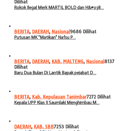
Dilihat
Rokok Ilegal Merk MARTIL BOLD dan H&#038…
BERITA
,
DAERAH
,
Nasional
9686 Dilihat
Putusan MK “Matikan” Nafsu P…
BERITA
,
DAERAH
,
KAB. MALTENG
,
Nasional
8137
Dilihat
Baru Dua Bulan Di Lantik Bapak pejabat D…
BERITA
,
Kab. Kepulauan Tanimbar
7272 Dilihat
Kepala UPP Klas II Saumlaki Menghimbau M…
DAERAH
,
KAB. SBB
7253 Dilihat