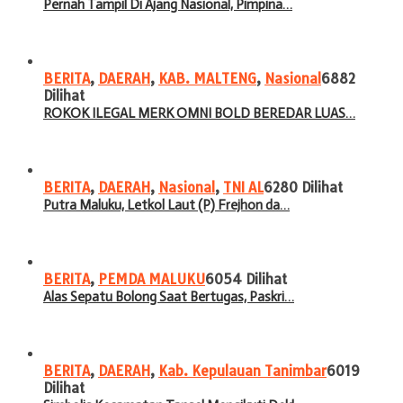
Pernah Tampil Di Ajang Nasional, Pimpina…
BERITA
,
DAERAH
,
KAB. MALTENG
,
Nasional
6882
Dilihat
ROKOK ILEGAL MERK OMNI BOLD BEREDAR LUAS…
BERITA
,
DAERAH
,
Nasional
,
TNI AL
6280 Dilihat
Putra Maluku, Letkol Laut (P) Frejhon da…
BERITA
,
PEMDA MALUKU
6054 Dilihat
Alas Sepatu Bolong Saat Bertugas, Paskri…
BERITA
,
DAERAH
,
Kab. Kepulauan Tanimbar
6019
Dilihat