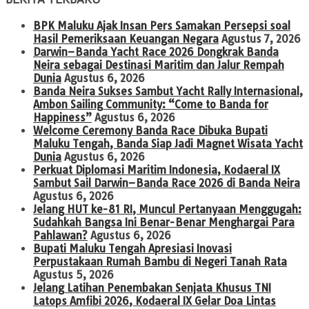
BPK Maluku Ajak Insan Pers Samakan Persepsi soal
Hasil Pemeriksaan Keuangan Negara
Agustus 7, 2026
Darwin–Banda Yacht Race 2026 Dongkrak Banda
Neira sebagai Destinasi Maritim dan Jalur Rempah
Dunia
Agustus 6, 2026
Banda Neira Sukses Sambut Yacht Rally Internasional,
Ambon Sailing Community: “Come to Banda for
Happiness”
Agustus 6, 2026
Welcome Ceremony Banda Race Dibuka Bupati
Maluku Tengah, Banda Siap Jadi Magnet Wisata Yacht
Dunia
Agustus 6, 2026
Perkuat Diplomasi Maritim Indonesia, Kodaeral IX
Sambut Sail Darwin–Banda Race 2026 di Banda Neira
Agustus 6, 2026
Jelang HUT ke-81 RI, Muncul Pertanyaan Menggugah:
Sudahkah Bangsa Ini Benar-Benar Menghargai Para
Pahlawan?
Agustus 6, 2026
Bupati Maluku Tengah Apresiasi Inovasi
Perpustakaan Rumah Bambu di Negeri Tanah Rata
Agustus 5, 2026
Jelang Latihan Penembakan Senjata Khusus TNI
Latops Amfibi 2026, Kodaeral IX Gelar Doa Lintas