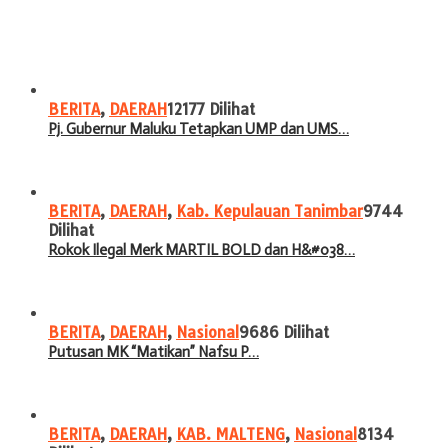
BERITA
,
DAERAH
12177 Dilihat
Pj. Gubernur Maluku Tetapkan UMP dan UMS…
BERITA
,
DAERAH
,
Kab. Kepulauan Tanimbar
9744
Dilihat
Rokok Ilegal Merk MARTIL BOLD dan H&#038…
BERITA
,
DAERAH
,
Nasional
9686 Dilihat
Putusan MK “Matikan” Nafsu P…
BERITA
,
DAERAH
,
KAB. MALTENG
,
Nasional
8134