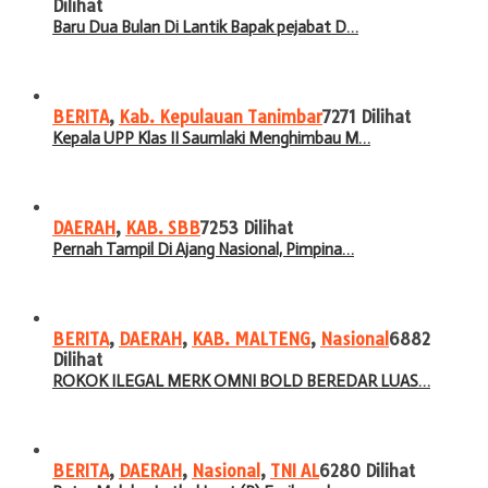
Dilihat
Baru Dua Bulan Di Lantik Bapak pejabat D…
BERITA
,
Kab. Kepulauan Tanimbar
7271 Dilihat
Kepala UPP Klas II Saumlaki Menghimbau M…
DAERAH
,
KAB. SBB
7253 Dilihat
Pernah Tampil Di Ajang Nasional, Pimpina…
BERITA
,
DAERAH
,
KAB. MALTENG
,
Nasional
6882
Dilihat
ROKOK ILEGAL MERK OMNI BOLD BEREDAR LUAS…
BERITA
,
DAERAH
,
Nasional
,
TNI AL
6280 Dilihat