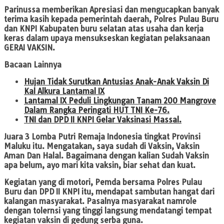
Parinussa memberikan Apresiasi dan mengucapkan banyak
terima kasih kepada pemerintah daerah, Polres Pulau Buru
dan KNPI Kabupaten buru selatan atas usaha dan kerja
keras dalam upaya mensukseskan kegiatan pelaksanaan
GERAI VAKSIN.
Bacaan Lainnya
Hujan Tidak Surutkan Antusias Anak-Anak Vaksin Di
Kal Alkura Lantamal IX
Lantamal IX Peduli Lingkungan Tanam 200 Mangrove
Dalam Rangka Peringati HUT TNI Ke-76.
TNI dan DPD II KNPI Gelar Vaksinasi Massal.
Juara 3 Lomba Putri Remaja Indonesia tingkat Provinsi
Maluku itu. Mengatakan, saya sudah di Vaksin, Vaksin
Aman Dan Halal. Bagaimana dengan kalian Sudah Vaksin
apa belum, ayo mari kita vaksin, biar sehat dan kuat.
Kegiatan yang di motori, Pemda bersama Polres Pulau
Buru dan DPD II KNPI itu, mendapat sambutan hangat dari
kalangan masyarakat. Pasalnya masyarakat namrole
dengan tolernsi yang tinggi langsung mendatangi tempat
kegiatan vaksin di gedung serba guna.