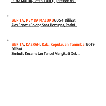
Putra Maluku, Letkol Laut (P) Frejhon da…
BERITA
,
PEMDA MALUKU
6054 Dilihat
Alas Sepatu Bolong Saat Bertugas, Paskri…
BERITA
,
DAERAH
,
Kab. Kepulauan Tanimbar
6019
Dilihat
Simbolis Kecamatan Tansel Mengikuti Dekl…