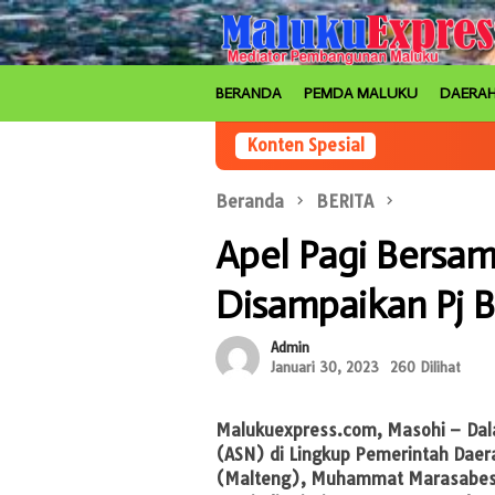
Loncat
ke
konten
BERANDA
PEMDA MALUKU
DAERA
Konten Spesial
Beranda
BERITA
Apel Pagi Bersam
Disampaikan Pj 
Admin
Januari 30, 2023
260 Dilihat
Malukuexpress.com
, Masohi – Dal
(ASN) di Lingkup Pemerintah Dae
(Malteng), Muhammat Marasabess