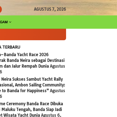
AGUSTUS 7, 2026
AGAM
A TERBARU
n–Banda Yacht Race 2026
ak Banda Neira sebagai Destinasi
im dan Jalur Rempah Dunia
Agustus
26
Neira Sukses Sambut Yacht Rally
asional, Ambon Sailing Community:
 to Banda for Happiness”
Agustus
26
me Ceremony Banda Race Dibuka
 Maluku Tengah, Banda Siap Jadi
t Wisata Yacht Dunia
Agustus 6,