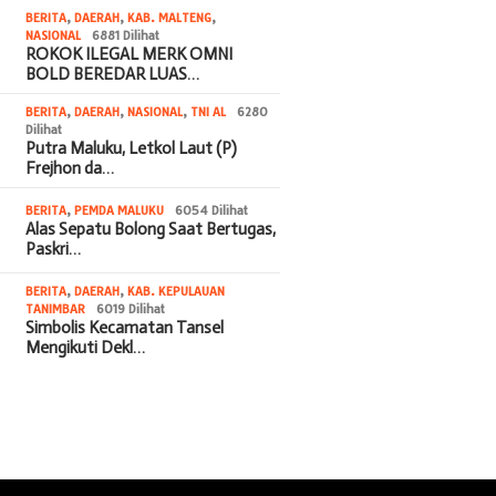
BERITA
,
DAERAH
,
KAB. MALTENG
,
NASIONAL
6881 Dilihat
ROKOK ILEGAL MERK OMNI
BOLD BEREDAR LUAS…
BERITA
,
DAERAH
,
NASIONAL
,
TNI AL
6280
Dilihat
Putra Maluku, Letkol Laut (P)
Frejhon da…
BERITA
,
PEMDA MALUKU
6054 Dilihat
Alas Sepatu Bolong Saat Bertugas,
Paskri…
BERITA
,
DAERAH
,
KAB. KEPULAUAN
TANIMBAR
6019 Dilihat
Simbolis Kecamatan Tansel
Mengikuti Dekl…