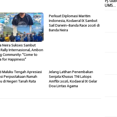
Pj. Gu
UMS…
Perkuat Diplomasi Maritim
Indonesia, Kodaeral IX Sambut
Sail Darwin–Banda Race 2026 di
Banda Neira
a Neira Sukses Sambut
 Rally Internasional, Ambon
ng Community: “Come to
a for Happiness”
i Maluku Tengah Apresiasi
Jelang Latihan Penembakan
asi Perpustakaan Rumah
Senjata Khusus TNI Latops
 di Negeri Tanah Rata
Amfibi 2026, Kodaeral IX Gelar
Doa Lintas Agama