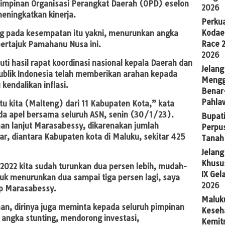
 pimpinan Organisasi Perangkat Daerah (OPD) eselon
2026
 meningkatkan kinerja.
Perkua
Kodae
ing pada kesempatan itu yakni, menurunkan angka
Race 
bertajuk Pamahanu Nusa ini.
2026
ti hasil rapat koordinasi nasional kepala Daerah dan
Jelang
blik Indonesia telah memberikan arahan kepada
Mengg
kendalikan inflasi.
Benar
Pahla
tu kita (Malteng) dari 11 Kabupaten Kota,” kata
a apel bersama seluruh ASN, senin (30/1/23).
Bupati
nan lanjut Marasabessy, dikarenakan jumlah
Perpu
r, diantara Kabupaten kota di Maluku, sekitar 425
Tanah
Jelan
Khusus
2022 kita sudah turunkan dua persen lebih, mudah-
IX Gel
k menurunkan dua sampai tiga persen lagi, saya
2026
ap Marasabessy.
Maluk
an, dirinya juga meminta kepada seluruh pimpinan
Keseh
 angka stunting, mendorong investasi,
Kemit