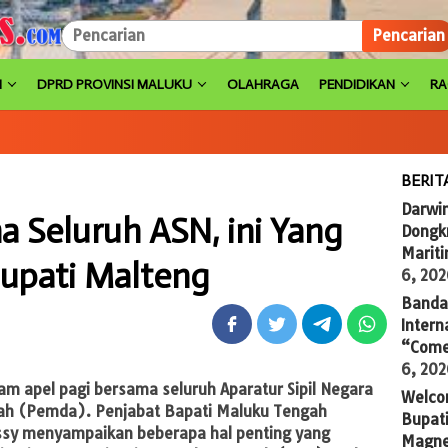
Pencarian
H
DPRD PROVINSI MALUKU
OLAHRAGA
PENDIDIKAN
R
BERIT
Darwi
a Seluruh ASN, ini Yang
Dongkr
Marit
Bupati Malteng
6, 20
Banda 
Intern
“Come
6, 20
am apel pagi bersama seluruh Aparatur Sipil Negara
Welco
rah (Pemda). Penjabat Bapati Maluku Tengah
Bupati
y menyampaikan beberapa hal penting yang
Magne