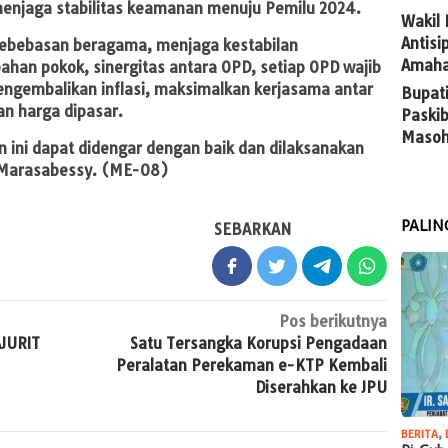
enjaga stabilitas keamanan menuju Pemilu 2024.
Wakil
Antis
ebebasan beragama, menjaga kestabilan
Amaha
han pokok, sinergitas antara OPD, setiap OPD wajib
engembalikan inflasi, maksimalkan kerjasama antar
Bupat
an harga dipasar.
Paskib
Masoh
 ini dapat didengar dengan baik dan dilaksanakan
 Marasabessy. (ME-08)
PALIN
SEBARKAN
Pos berikutnya
JURIT
Satu Tersangka Korupsi Pengadaan
Peralatan Perekaman e-KTP Kembali
Diserahkan ke JPU
BERITA
,