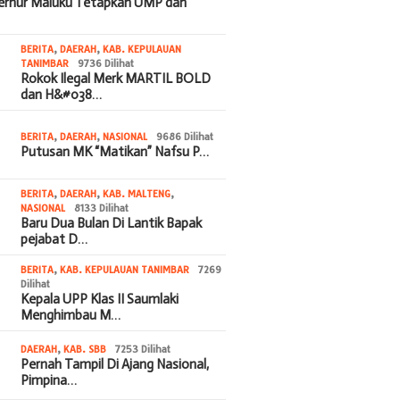
bernur Maluku Tetapkan UMP dan
BERITA
,
DAERAH
,
KAB. KEPULAUAN
TANIMBAR
9736 Dilihat
Rokok Ilegal Merk MARTIL BOLD
dan H&#038…
BERITA
,
DAERAH
,
NASIONAL
9686 Dilihat
Putusan MK “Matikan” Nafsu P…
BERITA
,
DAERAH
,
KAB. MALTENG
,
NASIONAL
8133 Dilihat
Baru Dua Bulan Di Lantik Bapak
pejabat D…
BERITA
,
KAB. KEPULAUAN TANIMBAR
7269
Dilihat
Kepala UPP Klas II Saumlaki
Menghimbau M…
DAERAH
,
KAB. SBB
7253 Dilihat
Pernah Tampil Di Ajang Nasional,
Pimpina…