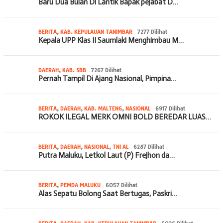
Baru Dua Bulan Di Lantik Bapak pejabat D…
BERITA
,
KAB. KEPULAUAN TANIMBAR
7277 Dilihat
Kepala UPP Klas II Saumlaki Menghimbau M…
DAERAH
,
KAB. SBB
7267 Dilihat
Pernah Tampil Di Ajang Nasional, Pimpina…
BERITA
,
DAERAH
,
KAB. MALTENG
,
NASIONAL
6917 Dilihat
ROKOK ILEGAL MERK OMNI BOLD BEREDAR LUAS…
BERITA
,
DAERAH
,
NASIONAL
,
TNI AL
6287 Dilihat
Putra Maluku, Letkol Laut (P) Frejhon da…
BERITA
,
PEMDA MALUKU
6057 Dilihat
Alas Sepatu Bolong Saat Bertugas, Paskri…