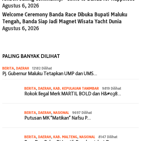
Agustus 6, 2026
Welcome Ceremony Banda Race Dibuka Bupati Maluku
Tengah, Banda Siap Jadi Magnet Wisata Yacht Dunia
Agustus 6, 2026
PALING BANYAK DILIHAT
BERITA
,
DAERAH
12182 Dilihat
Pj. Gubernur Maluku Tetapkan UMP dan UMS…
BERITA
,
DAERAH
,
KAB. KEPULAUAN TANIMBAR
9819 Dilihat
Rokok Ilegal Merk MARTIL BOLD dan H&#038…
BERITA
,
DAERAH
,
NASIONAL
9697 Dilihat
Putusan MK “Matikan” Nafsu P…
BERITA
,
DAERAH
,
KAB. MALTENG
,
NASIONAL
8147 Dilihat