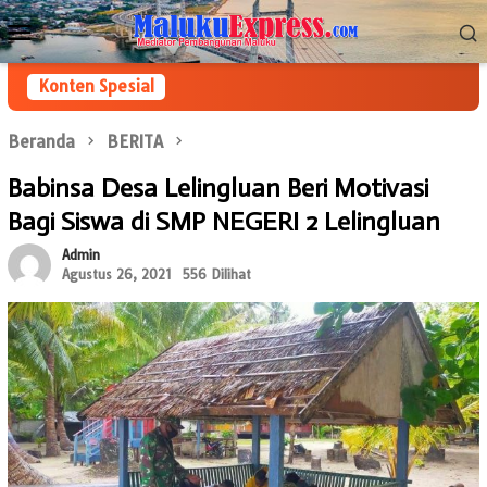
Loncat
Menu
ke
Mobile
konten
Konten Spesial
Beranda
BERITA
Babinsa Desa Lelingluan Beri Motivasi
Bagi Siswa di SMP NEGERI 2 Lelingluan
Admin
Agustus 26, 2021
556 Dilihat